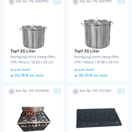
Artikel-Nr.: PE-003990
Artikel-Nr.: PE-003991
+
+
Topf 25 Liter
Topf 35 Liter
Reinigung nicht inbegriffen
Reinigung nicht inbegriffen
VPE 1Stück / Ø 32 x 33 cm
VPE 1 Stück / Ø 38 x 42 cm
ab
exkl. MwSt.
ab
exkl. MwSt.
26,78 €
35,70 €
ab
inkl. MwSt.
ab
inkl. MwSt.
Artikel-Nr.: PE-004908
Artikel-Nr.: PE-001367
+
+