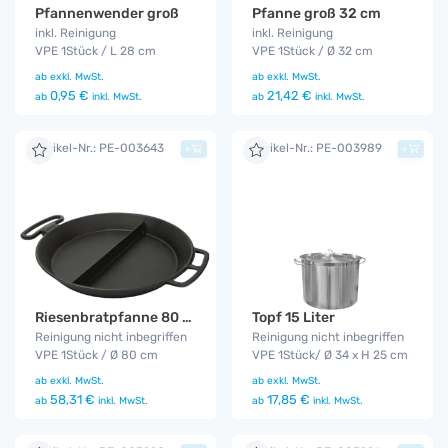
Pfannenwender groß
Pfanne groß 32 cm
inkl. Reinigung
inkl. Reinigung
VPE 1Stück / L 28 cm
VPE 1Stück / Ø 32 cm
ab
exkl. MwSt.
ab
exkl. MwSt.
0,95 €
21,42 €
ab
inkl. MwSt.
ab
inkl. MwSt.
Artikel-Nr.: PE-003643
Artikel-Nr.: PE-003989
+
+
Riesenbratpfanne 80 cm
Topf 15 Liter
Reinigung nicht inbegriffen
Reinigung nicht inbegriffen
VPE 1Stück / Ø 80 cm
VPE 1Stück/ Ø 34 x H 25 cm
ab
exkl. MwSt.
ab
exkl. MwSt.
58,31 €
17,85 €
ab
inkl. MwSt.
ab
inkl. MwSt.