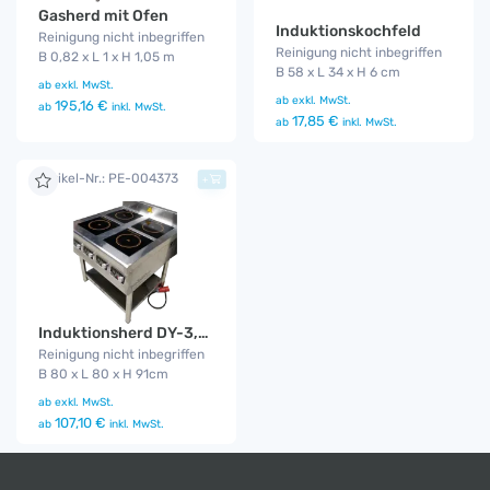
Gasherd mit Ofen
Induktionskochfeld
Reinigung nicht inbegriffen
Reinigung nicht inbegriffen
B 0,82 x L 1 x H 1,05 m
B 58 x L 34 x H 6 cm
ab
exkl. MwSt.
ab
exkl. MwSt.
195,16 €
ab
inkl. MwSt.
17,85 €
ab
inkl. MwSt.
Artikel-Nr.: PE-004373
+
Induktionsherd DY-3,5kW•4-E
Reinigung nicht inbegriffen
B 80 x L 80 x H 91cm
ab
exkl. MwSt.
107,10 €
ab
inkl. MwSt.