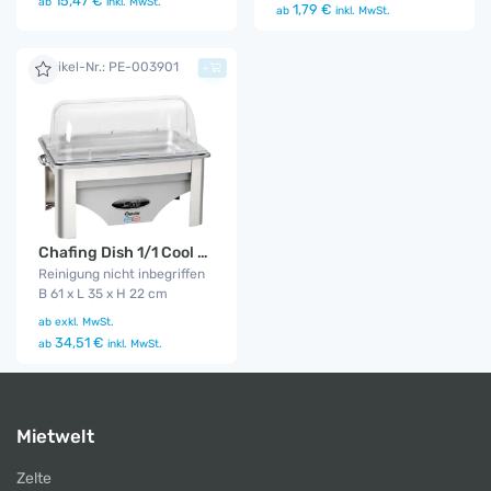
15,47 €
ab
inkl. MwSt.
1,79 €
ab
inkl. MwSt.
Artikel-Nr.: PE-003901
+
Chafing Dish 1/1 Cool & Hot
Reinigung nicht inbegriffen
B 61 x L 35 x H 22 cm
ab
exkl. MwSt.
34,51 €
ab
inkl. MwSt.
Mietwelt
Zelte