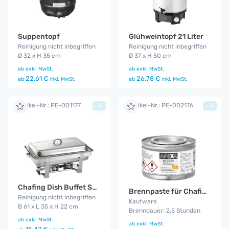
Suppentopf
Glühweintopf 21 Liter
Reinigung nicht inbegriffen
Reinigung nicht inbegriffen
Ø 32 x H 35 cm
Ø 37 x H 50 cm
ab
exkl. MwSt.
ab
exkl. MwSt.
22,61 €
26,78 €
ab
inkl. MwSt.
ab
inkl. MwSt.
Artikel-Nr.: PE-001177
Artikel-Nr.: PE-002176
+
+
Chafing Dish Buffet Server
Brennpaste für Chafing Dish
Reinigung nicht inbegriffen
Kaufware
B 61 x L 35 x H 22 cm
Brenndauer: 2,5 Stunden
ab
exkl. MwSt.
ab
exkl. MwSt.