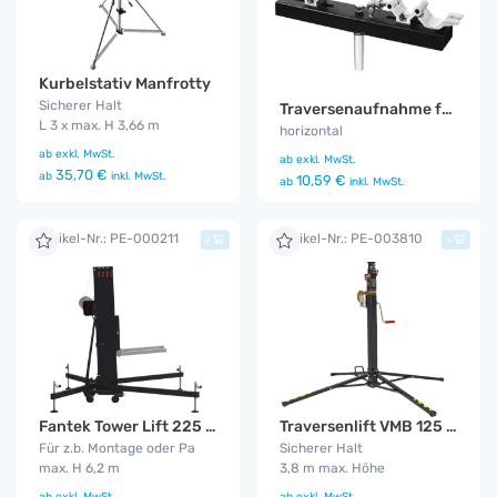
Kurbelstativ Manfrotty
Sicherer Halt
Traversenaufnahme für Stative und Lifte
L 3 x max. H 3,66 m
horizontal
ab
exkl. MwSt.
ab
exkl. MwSt.
35,70 €
ab
inkl. MwSt.
10,59 €
ab
inkl. MwSt.
Artikel-Nr.: PE-000211
Artikel-Nr.: PE-003810
+
+
Fantek Tower Lift 225 kg 6,2 m
Traversenlift VMB 125 TE-034
Für z.b. Montage oder Pa
Sicherer Halt
max. H 6,2 m
3,8 m max. Höhe
ab
exkl. MwSt.
ab
exkl. MwSt.