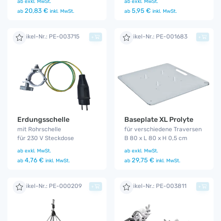
ab
exkl. MwSt.
ab
exkl. MwSt.
20,83 €
5,95 €
ab
inkl. MwSt.
ab
inkl. MwSt.
Artikel-Nr.: PE-003715
Artikel-Nr.: PE-001683
+
+
Erdungsschelle
Baseplate XL Prolyte
mit Rohrschelle
für verschiedene Traversen
für 230 V Steckdose
B 80 x L 80 x H 0,5 cm
ab
exkl. MwSt.
ab
exkl. MwSt.
4,76 €
29,75 €
ab
inkl. MwSt.
ab
inkl. MwSt.
Artikel-Nr.: PE-000209
Artikel-Nr.: PE-003811
+
+