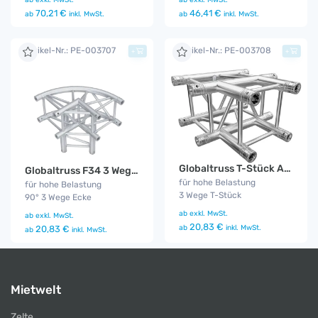
70,21 €
46,41 €
ab
inkl. MwSt.
ab
inkl. MwSt.
Artikel-Nr.: PE-003707
Artikel-Nr.: PE-003708
+
+
Globaltruss T-Stück Abgang
Globaltruss F34 3 Wege Ecke Rund
für hohe Belastung
für hohe Belastung
3 Wege T-Stück
90° 3 Wege Ecke
ab
exkl. MwSt.
ab
exkl. MwSt.
20,83 €
ab
inkl. MwSt.
20,83 €
ab
inkl. MwSt.
Mietwelt
Zelte