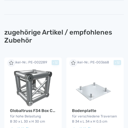
zugehörige Artikel / empfohlenes
Zubehör
Artikel-Nr.: PE-002289
Artikel-Nr.: PE-003668
+
+
Globaltruss F34 Box Corner
Bodenplatte
für hohe Belastung
für verschiedene Traversen
B 30 x L 30 x H 30 cm
B 34 x L 34 x H 0,5 cm