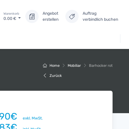
Angebot
Auftrag
Warenkorb
0.00
€
erstellen
verbindlich buchen
Home
Mobiliar
Barhocker rot
Zurück
.90€
exkl. MwSt.
.83€