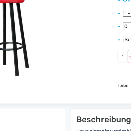
»
»
»
»
Teilen:
Beschreibung