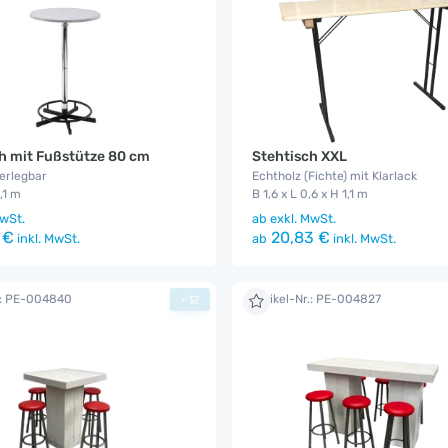
h mit Fußstütze 80 cm
Stehtisch XXL
zerlegbar
Echtholz (Fichte) mit Klarlack
,1 m
B 1,6 x L 0,6 x H 1,1 m
wSt.
ab
exkl. MwSt.
 €
20,83 €
inkl. MwSt.
ab
inkl. MwSt.
r.: PE-004840
Artikel-Nr.: PE-004827
+