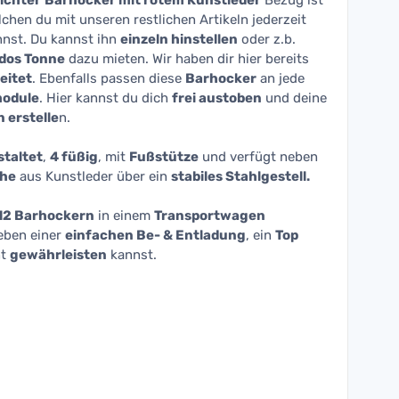
ichter
Barhocker mit rotem Kunstleder
Bezug ist
chen du mit unseren restlichen Artikeln jederzeit
nst. Du kannst ihn
einzeln hinstellen
oder z.b.
dos Tonne
dazu mieten. Wir haben dir hier bereits
eitet
. Ebenfalls passen diese
Barhocker
an jede
module
. Hier kannst du dich
frei austoben
und deine
 erstelle
n.
staltet
,
4 füßig
, mit
Fußstütze
und verfügt neben
che
aus Kunstleder über ein
stabiles Stahlgestell.
12 Barhockern
in einem
Transportwagen
neben einer
einfachen Be- & Entladung
, ein
Top
nt
gewährleisten
kannst.