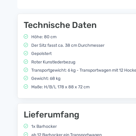
Technische Daten
Höhe: 80 cm
Der Sitz fasst ca. 38 cm Durchmesser
Gepolstert
Roter Kunstlederbezug
Transportgewicht: 6 kg - Transportwagen mit 12 Hocke
Gewicht: 68 kg
Maße: H/B/L 178 x 88 x 72 cm
Lieferumfang
1x Barhocker
ab 12 Barhocker ein Transportwagen