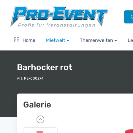
Home
Mietwelt
Themenwelten
Le
Barhocker rot
Art. PE-000274
Galerie
P
r