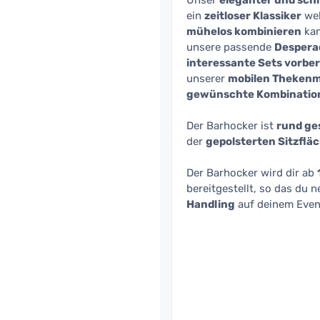
Unser
eleganter und schl
ein
zeitloser Klassiker
wel
mühelos kombinieren
kan
unsere passende
Despera
interessante Sets vorber
unserer
mobilen Theken
gewünschte Kombination
Der Barhocker ist
rund ge
der
gepolsterten Sitzflä
Der Barhocker wird dir ab
bereitgestellt, so das du 
Handling
auf deinem Eve