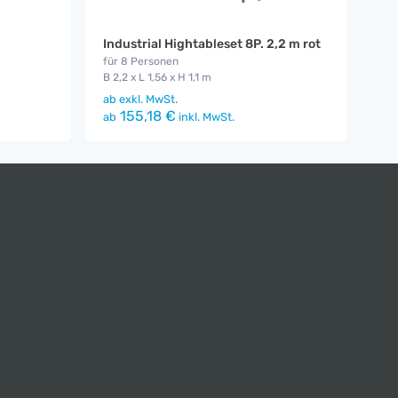
Industrial Hightableset 8P. 2,2 m rot
für 8 Personen
B 2,2 x L 1,56 x H 1,1 m
ab
exkl. MwSt.
155,18 €
ab
inkl. MwSt.