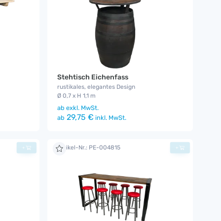
Stehtisch Eichenfass
rustikales, elegantes Design
Ø 0,7 x H 1,1 m
ab
exkl. MwSt.
29,75 €
ab
inkl. MwSt.
Artikel-Nr.: PE-004815
+
+