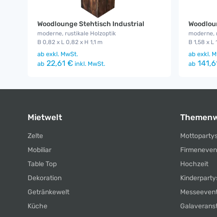
Woodlounge Stehtisch Industrial
Woodloun
moderne, rustikale Holzoptik
moderne, r
B 0,82 x L 0,82 x H 1,1 m
B 1,58 x L 
ab
exkl. MwSt.
ab
exkl. M
22,61 €
141,6
ab
inkl. MwSt.
ab
Mietwelt
Themenw
Zelte
Mottoparty
Mobiliar
Firmeneven
Table Top
Hochzeit
Dekoration
Kinderparty
Getränkewelt
Messeeven
Küche
Galaverans