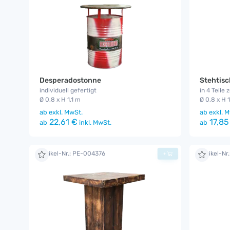
Desperadostonne
Stehtisc
individuell gefertigt
in 4 Teile 
Ø 0,8 x H 1,1 m
Ø 0,8 x H 1
ab
exkl. MwSt.
ab
exkl. M
22,61 €
17,85
ab
inkl. MwSt.
ab
Artikel-Nr.: PE-004376
Artikel-N
+