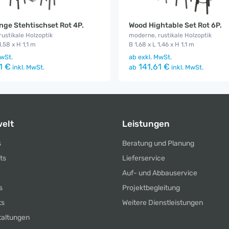
ge Stehtischset Rot 4P.
Wood Hightable Set Rot 6P.
ustikale Holzoptik
moderne, rustikale Holzoptik
1,58 x H 1,1 m
B 1,68 x L 1,46 x H 1,1 m
wSt.
ab
exkl. MwSt.
1 €
141,61 €
inkl. MwSt.
ab
inkl. MwSt.
elt
Leistungen
s
Beratung und Planung
ts
Lieferservice
Auf- und Abbauservice
s
Projektbegleitung
ts
Weitere Dienstleistungen
taltungen