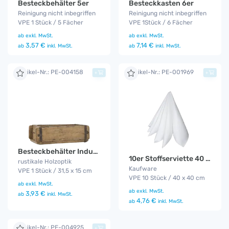
Besteckbehälter 5er
Besteckkasten 6er
Reinigung nicht inbegriffen
Reinigung nicht inbegriffen
VPE 1 Stück / 5 Fächer
VPE 1Stück / 6 Fächer
ab
exkl. MwSt.
ab
exkl. MwSt.
3,57 €
7,14 €
ab
inkl. MwSt.
ab
inkl. MwSt.
Artikel-Nr.: PE-004158
Artikel-Nr.: PE-001969
+
+
Besteckbehälter Industrial Holz
10er Stoffserviette 40 x 40
rustikale Holzoptik
Kaufware
VPE 1 Stück / 31,5 x 15 cm
VPE 10 Stück / 40 x 40 cm
ab
exkl. MwSt.
ab
exkl. MwSt.
3,93 €
ab
inkl. MwSt.
4,76 €
ab
inkl. MwSt.
Artikel-Nr.: PE-004925
+