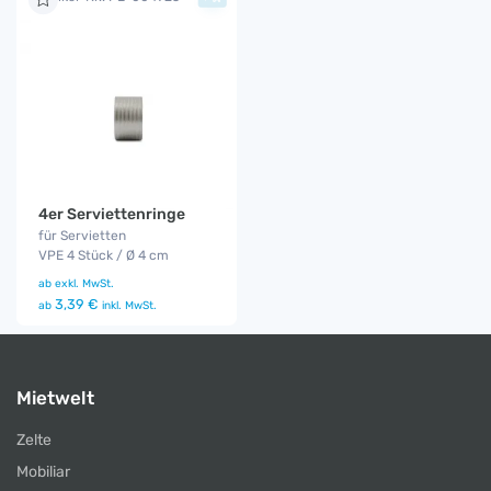
4er Serviettenringe
für Servietten
VPE 4 Stück / Ø 4 cm
ab
exkl. MwSt.
3,39 €
ab
inkl. MwSt.
Mietwelt
Zelte
Mobiliar