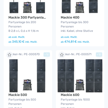
Mackie 300 Partyanlage
Mackie 400
Partyanlage bis 200
Partyanlage bis 300
Personen
Personen
B 2,8 x L 0,6 x H 1,16 m
inkl. Kabel, ohne Stative
ab
exkl. MwSt.
ab
exkl. MwSt.
345,10 €
474,81 €
ab
inkl. MwSt.
ab
inkl. MwSt.
Artikel-Nr.: PE-000570
Artikel-Nr.: PE-000571
+
+
Mackie 500
Mackie 600
Partyanlage bis 500
Partyanlage bis 1000
Personen
Personen