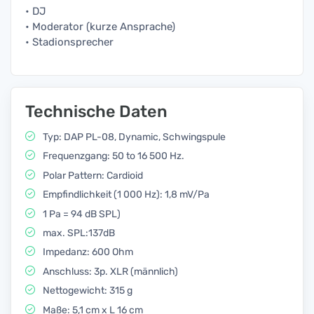
• DJ
• Moderator (kurze Ansprache)
• Stadionsprecher
Technische Daten
Typ: DAP PL-08, Dynamic, Schwingspule
Frequenzgang: 50 to 16 500 Hz.
Polar Pattern: Cardioid
Empfindlichkeit (1 000 Hz): 1,8 mV/Pa
1 Pa = 94 dB SPL)
max. SPL:137dB
Impedanz: 600 Ohm
Anschluss: 3p. XLR (männlich)
Nettogewicht: 315 g
Maße: 5,1 cm x L 16 cm