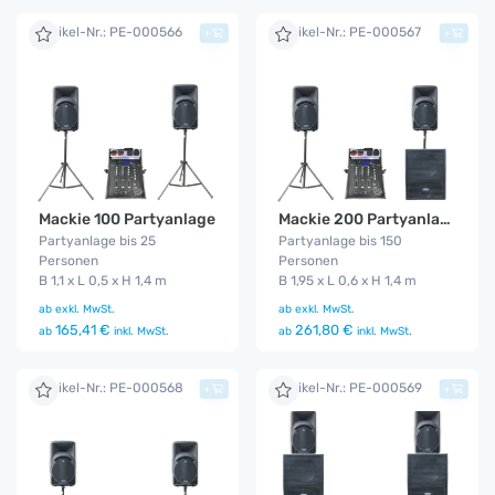
Artikel-Nr.: PE-000566
Artikel-Nr.: PE-000567
+
+
Mackie 100 Partyanlage
Mackie 200 Partyanlage
Partyanlage bis 25
Partyanlage bis 150
Personen
Personen
B 1,1 x L 0,5 x H 1,4 m
B 1,95 x L 0,6 x H 1,4 m
ab
exkl. MwSt.
ab
exkl. MwSt.
165,41 €
261,80 €
ab
inkl. MwSt.
ab
inkl. MwSt.
Artikel-Nr.: PE-000568
Artikel-Nr.: PE-000569
+
+