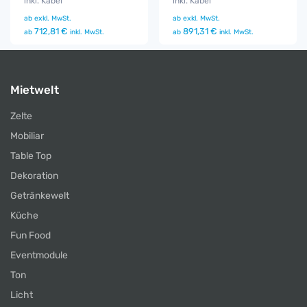
inkl. Kabel
inkl. Kabel
ab
exkl. MwSt.
ab
exkl. MwSt.
712,81 €
891,31 €
ab
inkl. MwSt.
ab
inkl. MwSt.
Mietwelt
Zelte
Mobiliar
Table Top
Dekoration
Getränkewelt
Küche
Fun Food
Eventmodule
Ton
Licht