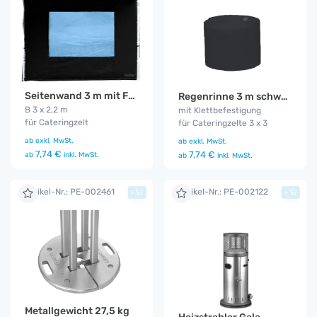
Seitenwand 3 m mit Fenster schwarz (Standard)
Regenrinne 3 m schwarz schwarz (Standard / Küchenzelt)
B 3 x 2,2 m
mit Klettbefestigung
für Cateringzelt
für Cateringzelte 3 x 3
ab
exkl. MwSt.
ab
exkl. MwSt.
7,74 €
7,74 €
ab
inkl. MwSt.
ab
inkl. MwSt.
Artikel-Nr.: PE-002461
Artikel-Nr.: PE-002122
+
+
Metallgewicht 27,5 kg