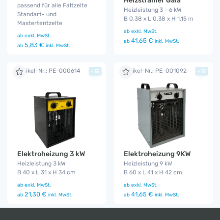
Heizstrahler Gala
passend für alle Faltzelte
Heizleistung 3 - 6 kW
Standart- und
B 0,38 x L 0,38 x H 1,15 m
Mastertentzelte
ab
exkl. MwSt.
ab
exkl. MwSt.
41,65 €
ab
inkl. MwSt.
5,83 €
ab
inkl. MwSt.
Artikel-Nr.: PE-000614
Artikel-Nr.: PE-001092
+
+
Elektroheizung 3 kW
Elektroheizung 9KW
Heizleistung 3 kW
Heizleistung 9 kW
B 40 x L 31 x H 34 cm
B 60 x L 41 x H 42 cm
ab
exkl. MwSt.
ab
exkl. MwSt.
21,30 €
41,65 €
ab
inkl. MwSt.
ab
inkl. MwSt.