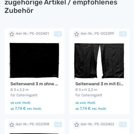
zugehörige Artikel / empfohlenes
Zubehör
Artikel-Nr.: PE-002401
Artikel-Nr.: PE-002399
+
+
Seitenwand 3 m ohne Fenster schwarz (Standard)
Seitenwand 3 m mit Eingang schwarz (Standard)
B 3 x 2,2 m
B 3 x H 2,2 m
für Cateringzelt
für Cateringzelt
ab
exkl. MwSt.
ab
exkl. MwSt.
7,74 €
7,74 €
ab
inkl. MwSt.
ab
inkl. MwSt.
Artikel-Nr.: PE-002398
Artikel-Nr.: PE-002402
+
+