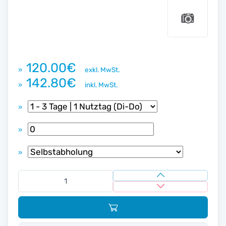
120.00€
»
exkl. MwSt.
142.80€
»
inkl. MwSt.
»
»
»