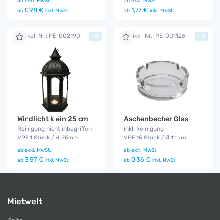
ab
exkl. MwSt.
ab
exkl. MwSt.
0,98 €
1,77 €
ab
inkl. MwSt.
ab
inkl. MwSt.
Artikel-Nr.: PE-002190
Artikel-Nr.: PE-001126
+
+
Windlicht klein 25 cm
Aschenbecher Glas
Reinigung nicht inbegriffen
inkl. Reinigung
VPE 1 Stück / H 25 cm
VPE 15 Stück / Ø 11 cm
ab
exkl. MwSt.
ab
exkl. MwSt.
3,57 €
0,36 €
ab
inkl. MwSt.
ab
inkl. MwSt.
Mietwelt