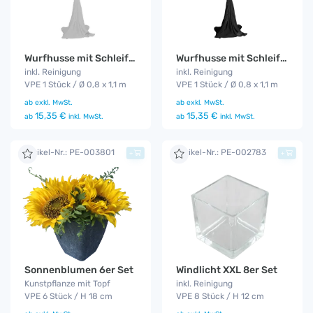
Wurfhusse mit Schleife weiß
Wurfhusse mit Schleife schwarz
inkl. Reinigung
inkl. Reinigung
VPE 1 Stück / Ø 0,8 x 1,1 m
VPE 1 Stück / Ø 0,8 x 1,1 m
ab
exkl. MwSt.
ab
exkl. MwSt.
15,35 €
15,35 €
ab
inkl. MwSt.
ab
inkl. MwSt.
Artikel-Nr.: PE-003801
Artikel-Nr.: PE-002783
+
+
Sonnenblumen 6er Set
Windlicht XXL 8er Set
Kunstpflanze mit Topf
inkl. Reinigung
VPE 6 Stück / H 18 cm
VPE 8 Stück / H 12 cm