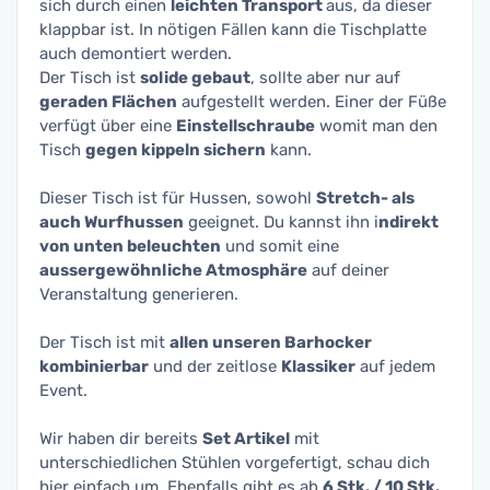
sich durch einen
leichten Transport
aus, da dieser
klappbar ist. In nötigen Fällen kann die Tischplatte
auch demontiert werden.
Der Tisch ist
solide gebaut
, sollte aber nur auf
geraden Flächen
aufgestellt werden. Einer der Füße
verfügt über eine
Einstellschraube
womit man den
Tisch
gegen kippeln sichern
kann.
Dieser Tisch ist für Hussen, sowohl
Stretch- als
auch Wurfhussen
geeignet. Du kannst ihn i
ndirekt
von unten beleuchten
und somit eine
aussergewöhnliche Atmosphäre
auf deiner
Veranstaltung generieren.
Der Tisch ist mit
allen unseren Barhocker
kombinierbar
und der zeitlose
Klassiker
auf jedem
Event.
Wir haben dir bereits
Set Artikel
mit
unterschiedlichen Stühlen vorgefertigt, schau dich
hier einfach um. Ebenfalls gibt es ab
6 Stk. / 10 Stk.