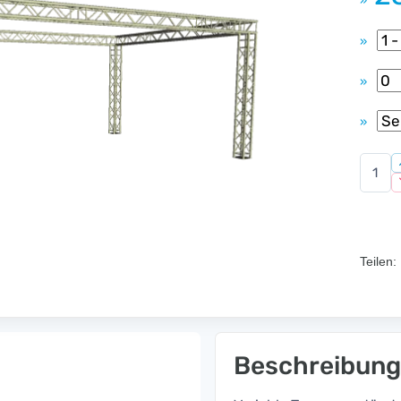
»
»
»
»
Teilen:
Beschreibung