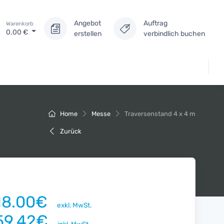
Angebot
Auftrag
Warenkorb
0.00
€
erstellen
verbindlich buchen
Home
Messe
Traversenstand 4 x 4 m
Zurück
18.00€
exkl. MwSt.
59.42€