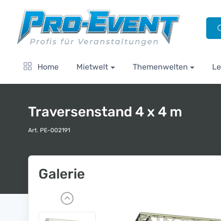
Home
Mietwelt
Themenwelten
Le
Traversenstand 4 x 4 m
Art. PE-002191
Galerie
P
r