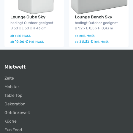
Lounge Cube Sky
Lounge Bench Sky
bedingt Outdoor geeignet
bedingt Outdoor geeignet
B 50 x L 50 x H 43 cm
B 1,2 x L 0,5 x H 0,43 m
ab
exkl. MwSt.
ab
exkl. MwSt.
16,66 €
33,32 €
ab
inkl. MwSt.
ab
inkl. MwSt.
Mietwelt
Zelte
Mobiliar
Table Top
Dekoration
Getränkewelt
Küche
Fun Food