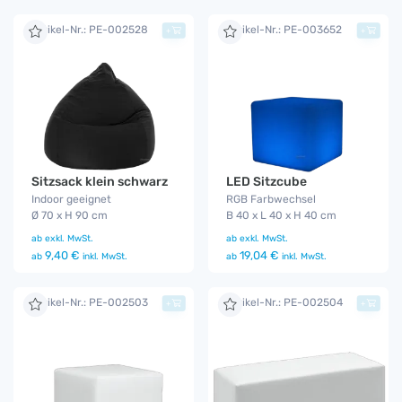
Artikel-Nr.: PE-002528
Artikel-Nr.: PE-003652
+
+
Sitzsack klein schwarz
LED Sitzcube
Indoor geeignet
RGB Farbwechsel
Ø 70 x H 90 cm
B 40 x L 40 x H 40 cm
ab
exkl. MwSt.
ab
exkl. MwSt.
9,40 €
19,04 €
ab
inkl. MwSt.
ab
inkl. MwSt.
Artikel-Nr.: PE-002503
Artikel-Nr.: PE-002504
+
+