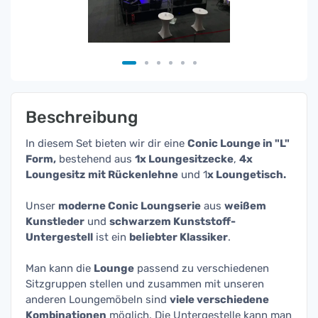
Beschreibung
In diesem Set bieten wir dir eine
Conic Lounge in "L"
Form,
bestehend aus
1x Loungesitzecke
,
4x
Loungesitz
mit Rückenlehne
und 1
x Loungetisch.
Unser
moderne Conic Loungserie
aus
weißem
Kunstleder
und
schwarzem Kunststoff-
Untergestell
ist ein
beliebter Klassiker
.
Man kann die
Lounge
passend zu verschiedenen
Sitzgruppen stellen und zusammen mit unseren
anderen Loungemöbeln sind
viele verschiedene
Kombinationen
möglich. Die Untergestelle kann man