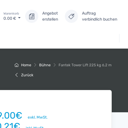
Angebot
Auftrag
Warenkorb
0.00
€
erstellen
verbindlich buchen
Home
Bühne
Fantek Tower Lift 225 kg 6,2 m
Zurück
9.00€
exkl. MwSt.
0.21€