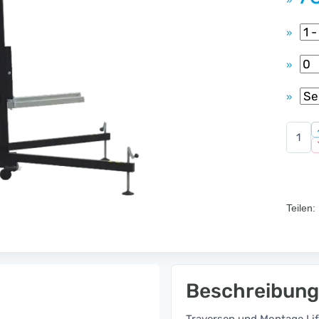
»
»
»
»
Teilen:
Beschreibung