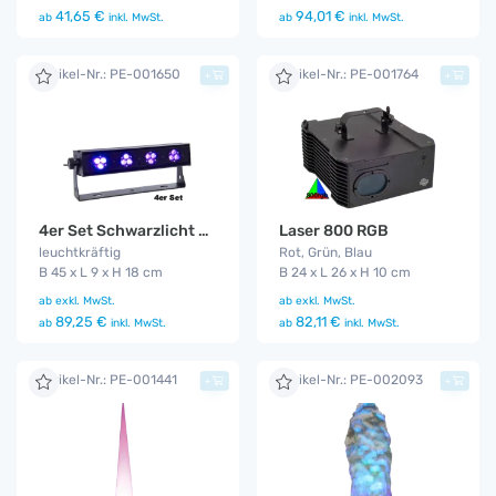
41,65 €
94,01 €
ab
inkl. MwSt.
ab
inkl. MwSt.
Artikel-Nr.: PE-001650
Artikel-Nr.: PE-001764
+
+
4er Set Schwarzlicht LED ( Blacklight - UV )
Laser 800 RGB
leuchtkräftig
Rot, Grün, Blau
B 45 x L 9 x H 18 cm
B 24 x L 26 x H 10 cm
ab
exkl. MwSt.
ab
exkl. MwSt.
89,25 €
82,11 €
ab
inkl. MwSt.
ab
inkl. MwSt.
Artikel-Nr.: PE-001441
Artikel-Nr.: PE-002093
+
+