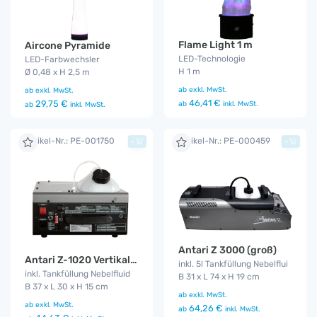
Flame Light 1 m
Aircone Pyramide
LED-Technologie
LED-Farbwechsler
H 1 m
Ø 0,48 x H 2,5 m
ab
exkl. MwSt.
ab
exkl. MwSt.
46,41 €
29,75 €
ab
inkl. MwSt.
ab
inkl. MwSt.
Artikel-Nr.: PE-001750
Artikel-Nr.: PE-000459
+
+
Antari Z 3000 (groß)
Antari Z-1020 Vertikal Fog Jet
inkl. 5l Tankfüllung Nebelflui
inkl. Tankfüllung Nebelfluid
B 31 x L 74 x H 19 cm
B 37 x L 30 x H 15 cm
ab
exkl. MwSt.
ab
exkl. MwSt.
64,26 €
ab
inkl. MwSt.