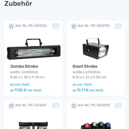
Zubehör
Artikel-Nr.: PE-001222
Artikel-Nr.: PE-000193
+
+
Jumbo Strobe
Giant Strobe
weiße Lichtblitze
weiße Lichtblitze
B 60 x L 40 x H 15 cm
B 31 x L 21 x H 30 cm
ab
exkl. MwSt.
ab
exkl. MwSt.
17,85 €
10,71 €
ab
inkl. MwSt.
ab
inkl. MwSt.
Artikel-Nr.: PE-001647
Artikel-Nr.: PE-002290
+
+