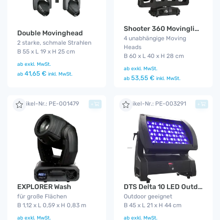
Shooter 360 Movinglight
Double Movinghead
4 unabhängige Moving
2 starke, schmale Strahlen
Heads
B 55 x L 19 x H 25 cm
B 60 x L 40 x H 28 cm
ab
exkl. MwSt.
ab
exkl. MwSt.
41,65 €
ab
inkl. MwSt.
53,55 €
ab
inkl. MwSt.
Artikel-Nr.: PE-001479
Artikel-Nr.: PE-003291
+
+
EXPLORER Wash
DTS Delta 10 LED Outdoor Funk
für große Flächen
Outdoor geeignet
B 1,12 x L 0,59 x H 0,83 m
B 45 x L 21 x H 44 cm
ab
exkl. MwSt.
ab
exkl. MwSt.