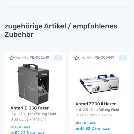
zugehörige Artikel / empfohlenes
Zubehör
Artikel-Nr.: PE-002649
Artikel-Nr.: PE-000449
+
+
Antari Z300 II Hazer
Antari Z-350 Fazer
inkl. 2,5 l Tankfüllung Fluid
inkl. 1,30 l Tankfüllung Fluid
B 30 x L 60 x H 29 cm
B 33 x L 32 x H 16 cm
ab
exkl. MwSt.
ab
exkl. MwSt.
45,82 €
ab
inkl. MwSt.
52,24 €
ab
inkl. MwSt.