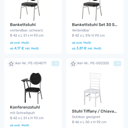
Bankettstuhl
Bankettstuhl Set 30 Stück
verbindbar, schwarz
Verbindbar
B 42 x L 51 x H 93 cm
B 42 x L 51x H 93 cm
ab
exkl. MwSt.
ab
exkl. MwSt.
4,17 €
3,81 €
ab
inkl. MwSt.
ab
inkl. MwSt.
Artikel-Nr.: PE-004071
Artikel-Nr.: PE-002320
+
+
Konferenzstuhl
Stuhl Tiffany / Chiavaristyle
mit Schreibpult
Outdoor geeignet
B 42 x L 51 x H 93 cm
B 46 x L 50 x H 92 cm
ab
exkl. MwSt.