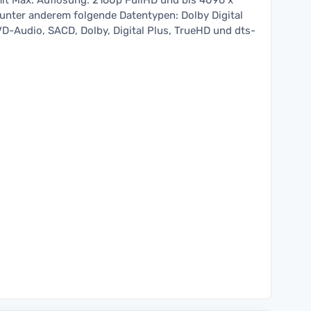
t Max. Auflösung: 2160p FullHD und bis 4096 x
 unter anderem folgende Datentypen: Dolby Digital
-Audio, SACD, Dolby, Digital Plus, TrueHD und dts-