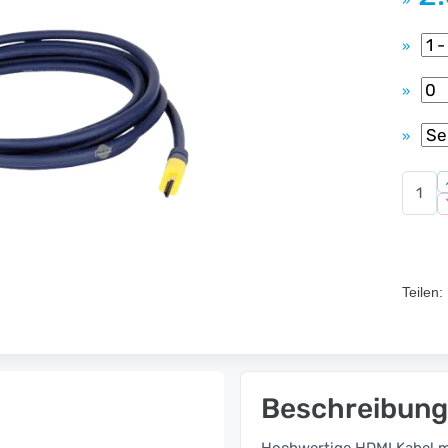
»
»
»
»
Teilen:
Beschreibung