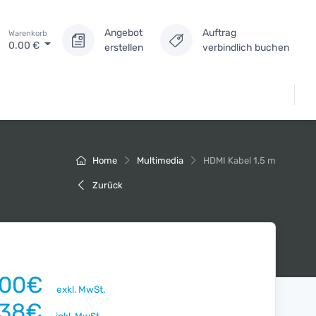
Angebot
Auftrag
Warenkorb
0.00
€
erstellen
verbindlich buchen
Home
Multimedia
HDMI Kabel 1,5 m
Zurück
.00€
exkl. MwSt.
.38€