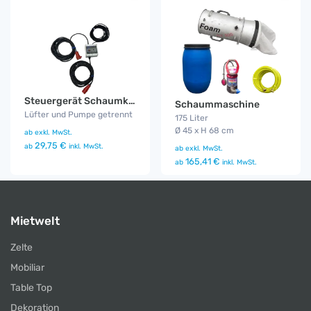
Steuergerät Schaumkanone
Schaummaschine
Lüfter und Pumpe getrennt
175 Liter
Ø 45 x H 68 cm
ab
exkl. MwSt.
29,75 €
ab
inkl. MwSt.
ab
exkl. MwSt.
165,41 €
ab
inkl. MwSt.
Mietwelt
Zelte
Mobiliar
Table Top
Dekoration