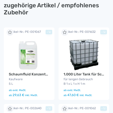
zugehörige Artikel / empfohlenes
Zubehör
Artikel-Nr.: PE-001067
Artikel-Nr.: PE-001632
+
+
Schaumfluid Konzentrat
1.000 Liter Tank für Schaummaschine
Kaufware
für langen Gebrauch
5 L
B 1 x L 1 x H 1 m
ab
exkl. MwSt.
ab
exkl. MwSt.
29,63 €
47,60 €
ab
inkl. MwSt.
ab
inkl. MwSt.
Artikel-Nr.: PE-002640
Artikel-Nr.: PE-001062
+
+