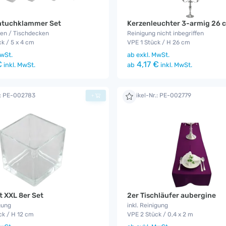
chtuchklammer Set
Kerzenleuchter 3-armig 26 
gen / Tischdecken
Reinigung nicht inbegriffen
k / 5 x 4 cm
VPE 1 Stück / H 26 cm
wSt.
ab
exkl. MwSt.
€
4,17 €
inkl. MwSt.
ab
inkl. MwSt.
.: PE-002783
Artikel-Nr.: PE-002779
+
t XXL 8er Set
2er Tischläufer aubergine
gung
inkl. Reinigung
ck / H 12 cm
VPE 2 Stück / 0,4 x 2 m