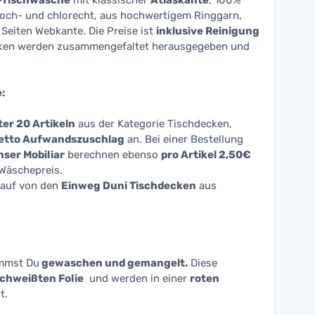
-Tischwäsche
mit klassischer
Atlaskante
, 100%
koch- und chlorecht, aus hochwertigem Ringgarn,
Seiten Webkante. Die Preise ist
inklusive Reinigung
cken werden zusammengefaltet herausgegeben und
:
er 20 Artikeln
aus der Kategorie Tischdecken,
 netto Aufwandszuschlag
an. Bei einer Bestellung
ser Mobiliar
berechnen ebenso
pro Artikel 2,50€
Wäschepreis.
Kauf von den
Einweg Duni Tischdecken
aus
mmst Du
gewaschen und gemangelt.
Diese
chweißten Folie
und werden in einer
roten
t.