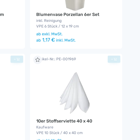
cm
Blumenvase Porzellan 6er Set
inkl. Reinigung
VPE 6 Stück / 12 x 19 cm
ab
exkl. MwSt.
1,17 €
ab
inkl. MwSt.
Artikel-Nr.: PE-001969
+
+
10er Stoffserviette 40 x 40
Kaufware
VPE 10 Stück / 40 x 40 cm