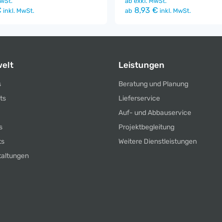
wSt.
ab
exkl. MwSt.
€
8,93 €
inkl. MwSt.
ab
inkl. MwSt.
elt
Leistungen
s
Beratung und Planung
ts
Lieferservice
Auf- und Abbauservice
s
Projektbegleitung
ts
Weitere Dienstleistungen
taltungen