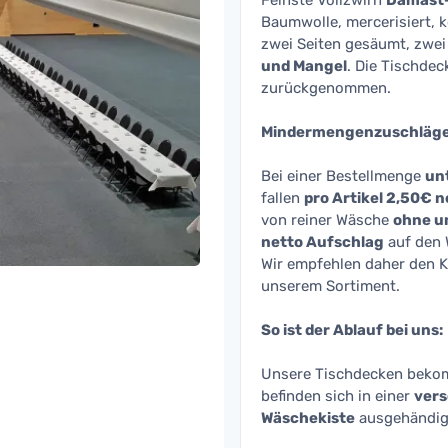
Feinste Vollzwirn
Damast
Baumwolle, mercerisiert, 
zwei Seiten gesäumt, zwei 
und Mangel
. Die Tischde
zurückgenommen.
Mindermengenzuschläge
Bei einer Bestellmenge
unt
fallen
pro Artikel 2,50€
von reiner Wäsche
ohne un
netto Aufschlag
auf den 
Wir empfehlen daher den 
unserem Sortiment.
So ist der Ablauf bei uns:
Unsere Tischdecken beko
befinden sich in einer
vers
Wäschekiste
ausgehändig