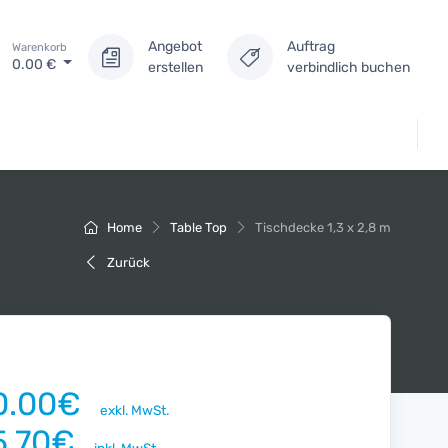
Angebot
Auftrag
Warenkorb
0.00
€
erstellen
verbindlich buchen
Home
Table Top
Tischdecke 1,3 x 2,8 m
Zurück
0.00€
exkl. MwSt.
5.70€