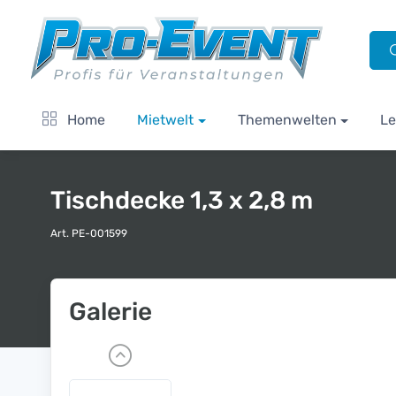
Home
Mietwelt
Themenwelten
Le
Tischdecke 1,3 x 2,8 m
Art. PE-001599
Galerie
P
r