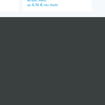
ab
exkl. MwSt.
4,76 €
ab
inkl. MwSt.