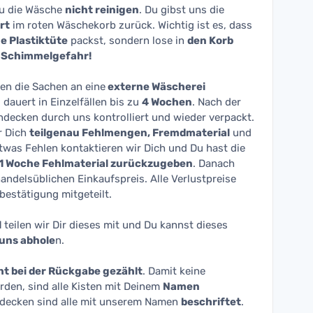
Du die Wäsche
nicht reinigen
. Du gibst uns die
rt
im roten Wäschekorb zurück. Wichtig ist es, dass
ne Plastiktüte
packst, sondern lose in
den Korb
Schimmelgefahr!
n die Sachen an eine
externe Wäscherei
dauert in Einzelfällen bis zu
4 Wochen
. Nach der
decken durch uns kontrolliert und wieder verpackt.
r Dich
teilgenau Fehlmengen, Fremdmaterial
und
twas Fehlen kontaktieren wir Dich und Du hast die
1 Woche Fehlmaterial zurückzugeben
. Danach
ndelsüblichen Einkaufspreis. Alle Verlustpreise
sbestätigung mitgeteilt.
l
teilen wir Dir dieses mit und Du kannst dieses
 uns abhole
n.
ht bei der Rückgabe gezählt
. Damit keine
rden, sind alle Kisten mit Deinem
Namen
hdecken sind alle mit unserem Namen
beschriftet
.