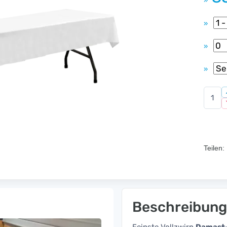
»
»
»
»
Teilen:
Beschreibung