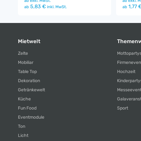
ab
exkl. MwSt.
ab
exkl. M
5,83 €
1,77 
ab
inkl. MwSt.
ab
Mietwelt
Themenw
Zelte
Mottoparty
Mobiliar
Firmeneven
Table Top
Hochzeit
Dekoration
Kinderparty
Getränkewelt
Messeeven
Küche
Galaverans
Fun Food
Sport
Eventmodule
Ton
Licht