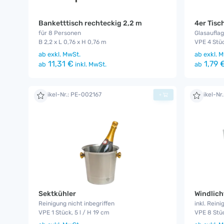
Banketttisch rechteckig 2,2 m
4er Tis
für 8 Personen
Glasaufla
B 2,2 x L 0,76 x H 0,76 m
VPE 4 Stüc
ab
exkl. MwSt.
ab
exkl. M
11,31 €
1,79 
ab
inkl. MwSt.
ab
Artikel-Nr.: PE-002167
Artikel-Nr
+
Sektkühler
Windlich
Reinigung nicht inbegriffen
inkl. Reini
VPE 1 Stück, 5 l / H 19 cm
VPE 8 Stü