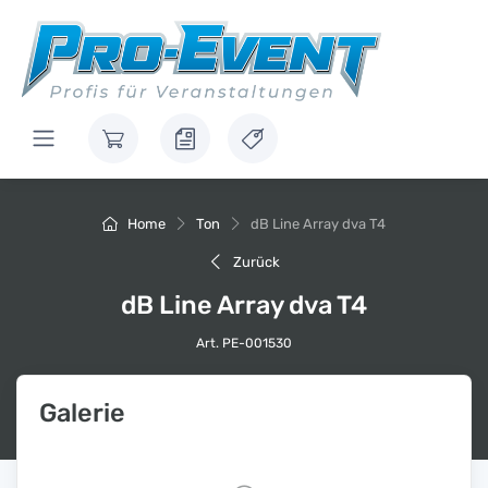
Home
Ton
dB Line Array dva T4
Zurück
dB Line Array dva T4
Art. PE-001530
Galerie