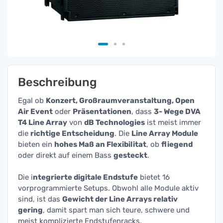
Beschreibung
Egal ob
Konzert, Großraumveranstaltung, Open
Air Event
oder
Präsentationen
, dass
3- Wege DVA
T4 Line Array
von
dB Technologies
ist meist immer
die
richtige Entscheidung
. Die
Line Array Module
bieten ein
hohes Maß an Flexibilitat
, ob
fliegend
oder direkt auf einem Bass
gesteckt
.
Die i
ntegrierte digitale Endstufe
bietet 16
vorprogrammierte Setups. Obwohl alle Module aktiv
sind, ist das
Gewicht der Line Arrays relativ
gering
, damit spart man sich teure, schwere und
meist komplizierte Endstufenracks.