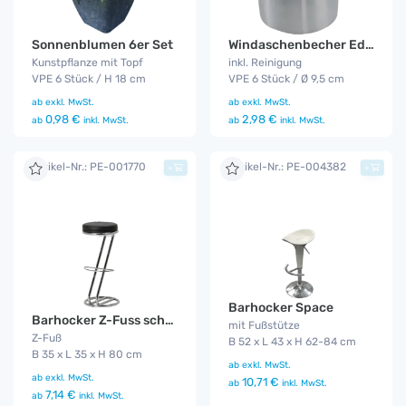
Sonnenblumen 6er Set
Windaschenbecher Edelstahl
Kunstpflanze mit Topf
inkl. Reinigung
VPE 6 Stück / H 18 cm
VPE 6 Stück / Ø 9,5 cm
ab
exkl. MwSt.
ab
exkl. MwSt.
0,98 €
2,98 €
ab
inkl. MwSt.
ab
inkl. MwSt.
Artikel-Nr.: PE-001770
Artikel-Nr.: PE-004382
+
+
Barhocker Space
Barhocker Z-Fuss schwarz
mit Fußstütze
Z-Fuß
B 52 x L 43 x H 62-84 cm
B 35 x L 35 x H 80 cm
ab
exkl. MwSt.
ab
exkl. MwSt.
10,71 €
ab
inkl. MwSt.
7,14 €
ab
inkl. MwSt.