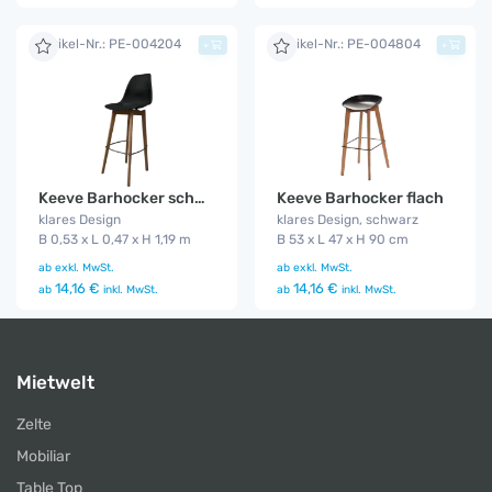
Artikel-Nr.: PE-004204
Artikel-Nr.: PE-004804
+
+
Keeve Barhocker schwarz
Keeve Barhocker flach
klares Design
klares Design, schwarz
B 0,53 x L 0,47 x H 1,19 m
B 53 x L 47 x H 90 cm
ab
exkl. MwSt.
ab
exkl. MwSt.
14,16 €
14,16 €
ab
inkl. MwSt.
ab
inkl. MwSt.
Mietwelt
Zelte
Mobiliar
Table Top