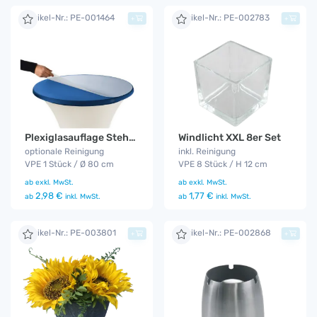
Artikel-Nr.: PE-001464
Artikel-Nr.: PE-002783
+
+
Plexiglasauflage Stehtisch
Windlicht XXL 8er Set
optionale Reinigung
inkl. Reinigung
VPE 1 Stück / Ø 80 cm
VPE 8 Stück / H 12 cm
ab
exkl. MwSt.
ab
exkl. MwSt.
2,98 €
1,77 €
ab
inkl. MwSt.
ab
inkl. MwSt.
Artikel-Nr.: PE-003801
Artikel-Nr.: PE-002868
+
+