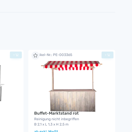
Artikel-Nr.: PE-003365
+
+
Buffet-Marktstand rot
Reinigung nicht inbegriffen
B 2,1 x L 1,3 x H 2,5 m
ab
exkl. MwSt.