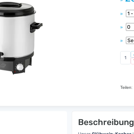
»
»
»
»
Teilen:
Beschreibung