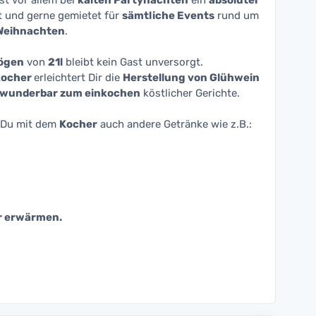
st vor allem bei
kalten Partynächten
ein
absoluter
t und gerne gemietet für
sämtliche Events
rund um
Weihnachten
.
ögen
von
21l
bleibt kein Gast unversorgt.
kocher
erleichtert Dir die
Herstellung von Glühwein
wunderbar zum einkochen
köstlicher Gerichte.
t Du mit dem
Kocher
auch andere Getränke wie z.B.:
r erwärmen.