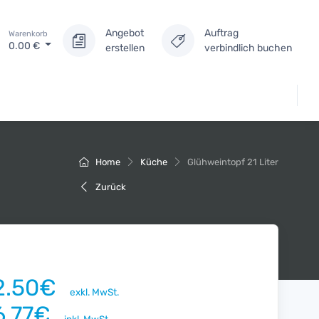
Angebot
Auftrag
Warenkorb
0.00
€
erstellen
verbindlich buchen
Home
Küche
Glühweintopf 21 Liter
Zurück
2.50€
exkl. MwSt.
6.77€