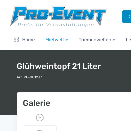
Home
Mietwelt
Themenwelten
Le
Glühweintopf 21 Liter
Art. PE-001237
Galerie
P
r