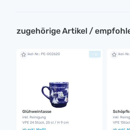
zugehörige Artikel / empfoh
Artikel-Nr.: PE-002620
Artikel-Nr
+
Glühweintasse
Schöpfke
inkl. Reinigung
inkl. Reini
VPE 24 Stück, 25 cl / H 9 cm
VPE 1Stück
ab
exkl. MwSt.
ab
exkl. M