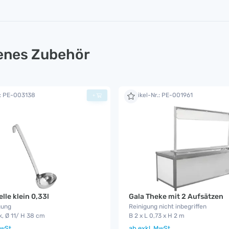
lenes Zubehör
.: PE-003138
Artikel-Nr.: PE-001961
+
lle klein 0,33l
Gala Theke mit 2 Aufsätzen
gung
Reinigung nicht inbegriffen
, Ø 11/ H 38 cm
B 2 x L 0,73 x H 2 m
wSt.
ab
exkl. MwSt.