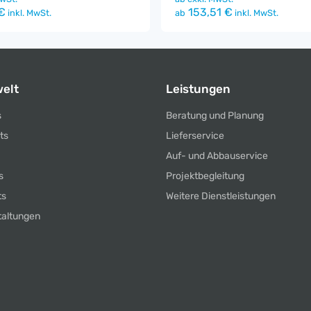
€
153,51 €
inkl. MwSt.
ab
inkl. MwSt.
elt
Leistungen
s
Beratung und Planung
ts
Lieferservice
Auf- und Abbauservice
s
Projektbegleitung
ts
Weitere Dienstleistungen
taltungen