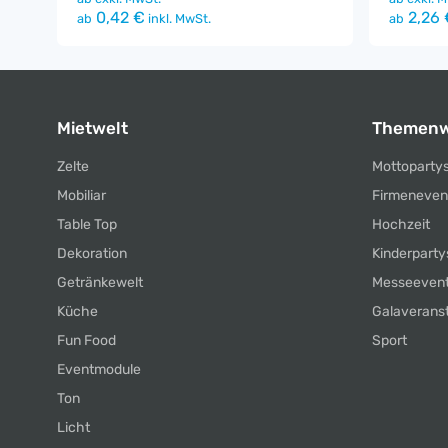
0,42 €
2,26 
ab
inkl. MwSt.
ab
Mietwelt
Themenw
Zelte
Mottoparty
Mobiliar
Firmeneven
Table Top
Hochzeit
Dekoration
Kinderparty
Getränkewelt
Messeeven
Küche
Galaverans
Fun Food
Sport
Eventmodule
Ton
Licht