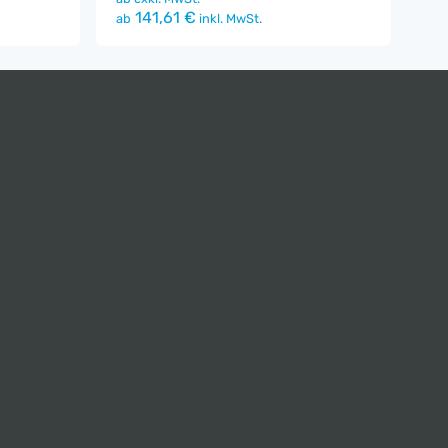
141,61 €
ab
inkl. MwSt.