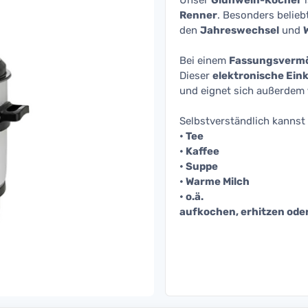
Unser
Glühwein-Kocher
i
Renner
. Besonders belieb
den
Jahreswechsel
und
Bei einem
Fassungsverm
Dieser
elektronische Ein
und eignet sich außerdem
Selbstverständlich kanns
• Tee
• Kaffee
• Suppe
• Warme Milch
• o.ä.
aufkochen, erhitzen ode