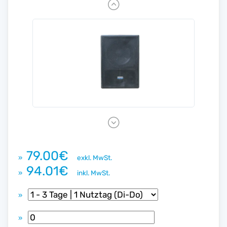
P
r
e
v
i
o
u
s
N
e
x
79.00€
»
exkl. MwSt.
t
94.01€
»
inkl. MwSt.
»
»