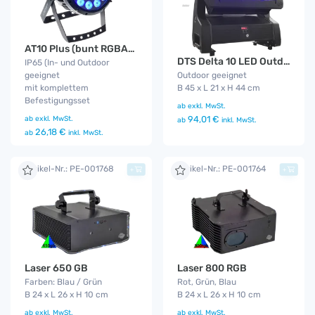
AT10 Plus (bunt RGBA) IP65
DTS Delta 10 LED Outdoor Funk
IP65 (In- und Outdoor
geeignet
Outdoor geeignet
mit komplettem
B 45 x L 21 x H 44 cm
Befestigungsset
ab
exkl. MwSt.
ab
exkl. MwSt.
94,01 €
ab
inkl. MwSt.
26,18 €
ab
inkl. MwSt.
Artikel-Nr.: PE-001768
Artikel-Nr.: PE-001764
+
+
Laser 650 GB
Laser 800 RGB
Farben: Blau / Grün
Rot, Grün, Blau
B 24 x L 26 x H 10 cm
B 24 x L 26 x H 10 cm
ab
exkl. MwSt.
ab
exkl. MwSt.