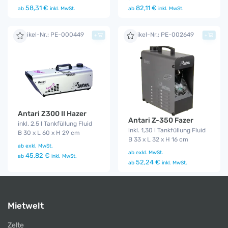
58,31 €
82,11 €
ab
inkl. MwSt.
ab
inkl. MwSt.
Artikel-Nr.: PE-000449
Artikel-Nr.: PE-002649
+
+
Antari Z300 II Hazer
Antari Z-350 Fazer
inkl. 2,5 l Tankfüllung Fluid
inkl. 1,30 l Tankfüllung Fluid
B 30 x L 60 x H 29 cm
B 33 x L 32 x H 16 cm
ab
exkl. MwSt.
ab
exkl. MwSt.
45,82 €
ab
inkl. MwSt.
52,24 €
ab
inkl. MwSt.
Mietwelt
Zelte