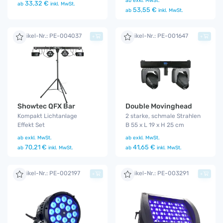
ab
exkl. MwSt.
33,32 €
ab
inkl. MwSt.
53,55 €
ab
inkl. MwSt.
Artikel-Nr.: PE-004037
Artikel-Nr.: PE-001647
+
+
Showtec QFX Bar
Double Movinghead
Kompakt Lichtanlage
2 starke, schmale Strahlen
Effekt Set
B 55 x L 19 x H 25 cm
ab
exkl. MwSt.
ab
exkl. MwSt.
70,21 €
41,65 €
ab
inkl. MwSt.
ab
inkl. MwSt.
Artikel-Nr.: PE-002197
Artikel-Nr.: PE-003291
+
+