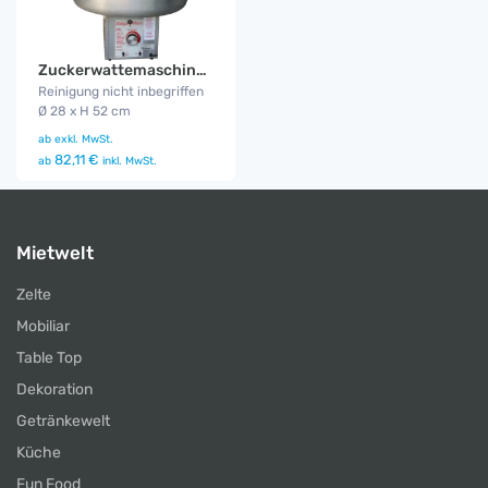
Zuckerwattemaschine Mega Floss
Reinigung nicht inbegriffen
Ø 28 x H 52 cm
ab
exkl. MwSt.
82,11 €
ab
inkl. MwSt.
Mietwelt
Zelte
Mobiliar
Table Top
Dekoration
Getränkewelt
Küche
Fun Food