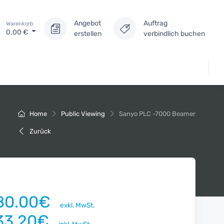
Angebot
Auftrag
Warenkorb
0.00
€
erstellen
verbindlich buchen
Home
Public Viewing
Sanyo PLC -7000 Beamer
Zurück
80.00€
exkl. MwSt.
33.20€