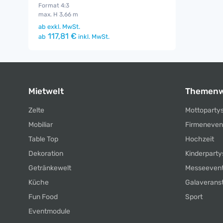
Format 4:3
max. H 3,66 m
ab
exkl. MwSt.
117,81 €
ab
inkl. MwSt.
Mietwelt
Themenw
Zelte
Mottoparty
Mobiliar
Firmeneven
Table Top
Hochzeit
Dekoration
Kinderparty
Getränkewelt
Messeeven
Küche
Galaverans
Fun Food
Sport
Eventmodule