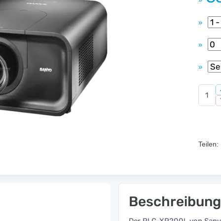
»
»
»
»
Teilen:
Beschreibung