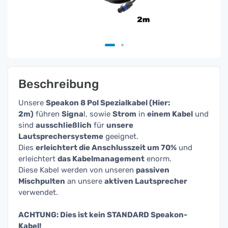
Beschreibung
Unsere
Speakon 8 Pol Spezialkabel (Hier:
2m)
führen
Signa
l, sowie
Strom
in
einem Kabel
und
sind
ausschließlich
für
unsere
Lautsprechersysteme
geeignet.
Dies
erleichtert die Anschlusszeit um 70%
und
erleichtert
das Kabelmanagement
enorm.
Diese Kabel werden von unseren
passiven
Mischpulten
an unsere
aktiven Lautsprecher
verwendet.
ACHTUNG: Dies ist kein STANDARD Speakon-
Kabel!