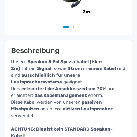
Beschreibung
Unsere
Speakon 8 Pol Spezialkabel (Hier:
2m)
führen
Signa
l, sowie
Strom
in
einem Kabel
und
sind
ausschließlich
für
unsere
Lautsprechersysteme
geeignet.
Dies
erleichtert die Anschlusszeit um 70%
und
erleichtert
das Kabelmanagement
enorm.
Diese Kabel werden von unseren
passiven
Mischpulten
an unsere
aktiven Lautsprecher
verwendet.
ACHTUNG: Dies ist kein STANDARD Speakon-
Kabel!