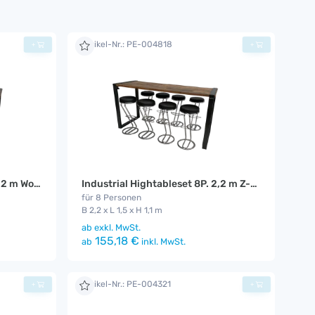
Artikel-Nr.: PE-004818
+
+
Industrial Hightableset 8P. 2,2 m Wood
Industrial Hightableset 8P. 2,2 m Z-schwarz
für 8 Personen
B 2,2 x L 1,5 x H 1,1 m
ab
exkl. MwSt.
155,18 €
ab
inkl. MwSt.
Artikel-Nr.: PE-004321
+
+