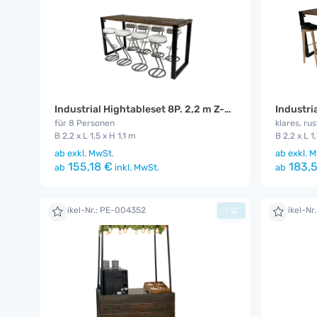
Industrial Hightableset 8P. 2,2 m Z-weiß
für 8 Personen
klares, ru
B 2,2 x L 1,5 x H 1,1 m
B 2,2 x L 1
ab
exkl. MwSt.
ab
exkl. M
155,18 €
183,5
ab
inkl. MwSt.
ab
Artikel-Nr.: PE-004352
Artikel-Nr
+