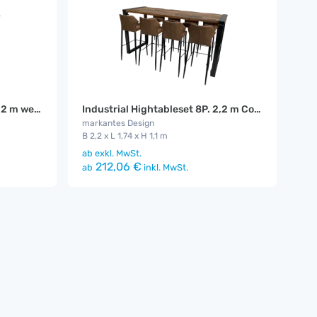
Industrial Hightableset 8P. 2,2 m weiß flach
Industrial Hightableset 8P. 2,2 m Cognac
markantes Design
B 2,2 x L 1,74 x H 1,1 m
ab
exkl. MwSt.
212,06 €
ab
inkl. MwSt.