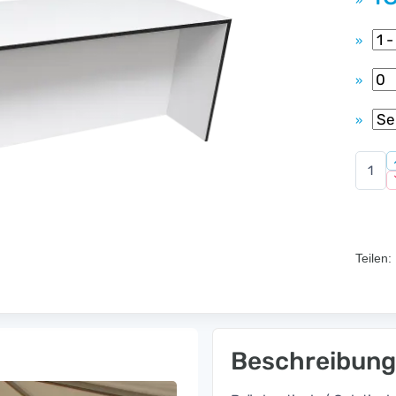
»
»
»
»
Teilen:
Beschreibung