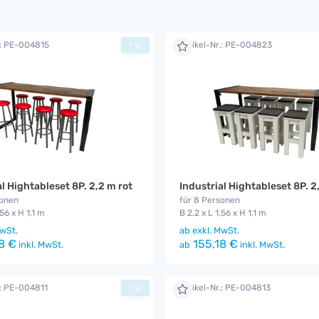
.: PE-004815
Artikel-Nr.: PE-004823
+
al Hightableset 8P. 2,2 m rot
sonen
für 8 Personen
,56 x H 1,1 m
B 2,2 x L 1,56 x H 1,1 m
wSt.
ab
exkl. MwSt.
8 €
155,18 €
inkl. MwSt.
ab
inkl. MwSt.
.: PE-004811
Artikel-Nr.: PE-004813
+