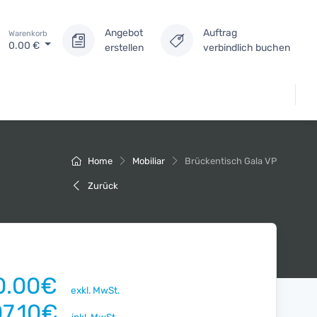
Angebot
Auftrag
Warenkorb
0.00
€
erstellen
verbindlich buchen
Home
Mobiliar
Brückentisch Gala VP
Zurück
0.00€
exkl. MwSt.
07.10€