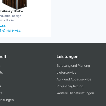
 Whisky Theke
industrial Design
,76 x H 2 m
wSt.
1 €
inkl. MwSt.
elt
Leistungen
s
Beratung und Planung
ts
Lieferservice
Auf- und Abbauservice
s
Projektbegleitung
ts
Weitere Dienstleistungen
taltungen