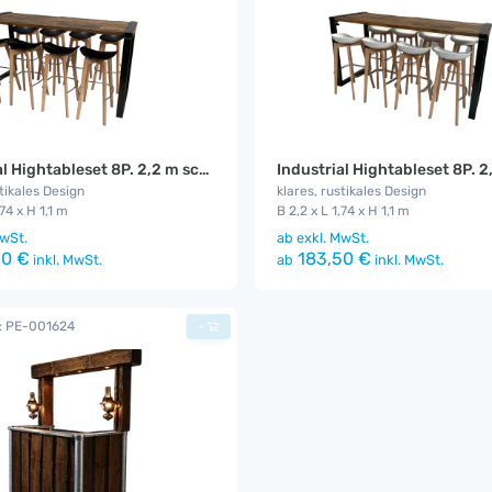
Industrial Hightableset 8P. 2,2 m schwarz flach
stikales Design
klares, rustikales Design
,74 x H 1,1 m
B 2,2 x L 1,74 x H 1,1 m
wSt.
ab
exkl. MwSt.
0 €
183,50 €
inkl. MwSt.
ab
inkl. MwSt.
.: PE-001624
+