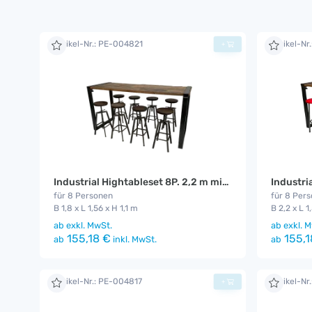
Artikel-Nr.: PE-004821
Artikel-Nr
+
Industrial Hightableset 8P. 2,2 m mit Industrial Barhocker
Industri
für 8 Personen
für 8 Per
B 1,8 x L 1,56 x H 1,1 m
B 2,2 x L 1
ab
exkl. MwSt.
ab
exkl. M
155,18 €
155,1
ab
inkl. MwSt.
ab
Artikel-Nr.: PE-004817
Artikel-Nr
+