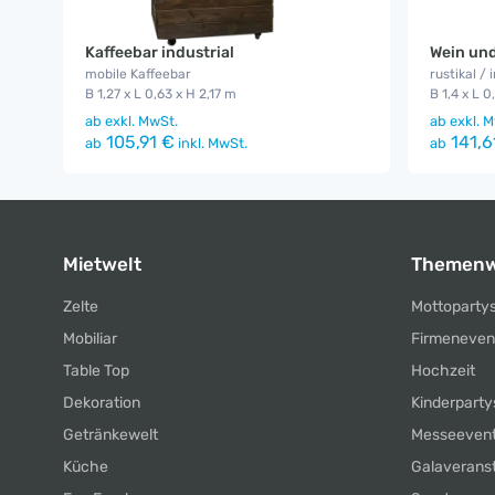
Kaffeebar industrial
Wein und
mobile Kaffeebar
rustikal / 
B 1,27 x L 0,63 x H 2,17 m
B 1,4 x L 0
ab
exkl. MwSt.
ab
exkl. M
105,91 €
141,6
ab
inkl. MwSt.
ab
Mietwelt
Themenw
Zelte
Mottoparty
Mobiliar
Firmeneven
Table Top
Hochzeit
Dekoration
Kinderparty
Getränkewelt
Messeeven
Küche
Galaverans