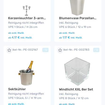
Blumenvase Porzellan 6er Set
Kerzenleuchter 3-armig 26 cm
inkl. Reinigung
Reinigung nicht inbegriffen
VPE 6 Stück / 12 x 19 cm
VPE 1 Stück / H 26 cm
ab
exkl. MwSt.
ab
exkl. MwSt.
1,17 €
4,17 €
ab
inkl. MwSt.
ab
inkl. MwSt.
Artikel-Nr.: PE-002167
Artikel-Nr.: PE-002783
+
+
Sektkühler
Windlicht XXL 8er Set
Reinigung nicht inbegriffen
inkl. Reinigung
VPE 1 Stück, 5 l / H 19 cm
VPE 8 Stück / H 12 cm
ab
exkl. MwSt.
ab
exkl. MwSt.