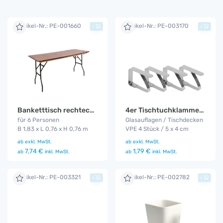
Artikel-Nr.: PE-001660
Artikel-Nr.: PE-003170
+
+
Banketttisch rechteckig 1,83 m
4er Tischtuchklammer Set
für 6 Personen
Glasauflagen / Tischdecken
B 1,83 x L 0,76 x H 0,76 m
VPE 4 Stück / 5 x 4 cm
ab
exkl. MwSt.
ab
exkl. MwSt.
7,74 €
1,79 €
ab
inkl. MwSt.
ab
inkl. MwSt.
Artikel-Nr.: PE-003321
Artikel-Nr.: PE-002782
+
+