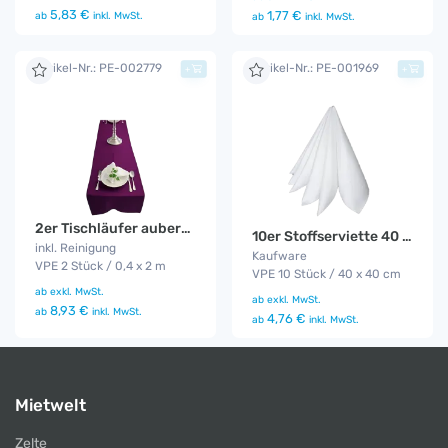
5,83 €
1,77 €
ab
inkl. MwSt.
ab
inkl. MwSt.
Artikel-Nr.: PE-002779
Artikel-Nr.: PE-001969
+
+
2er Tischläufer aubergine
10er Stoffserviette 40 x 40
inkl. Reinigung
Kaufware
VPE 2 Stück / 0,4 x 2 m
VPE 10 Stück / 40 x 40 cm
ab
exkl. MwSt.
ab
exkl. MwSt.
8,93 €
ab
inkl. MwSt.
4,76 €
ab
inkl. MwSt.
Mietwelt
Zelte