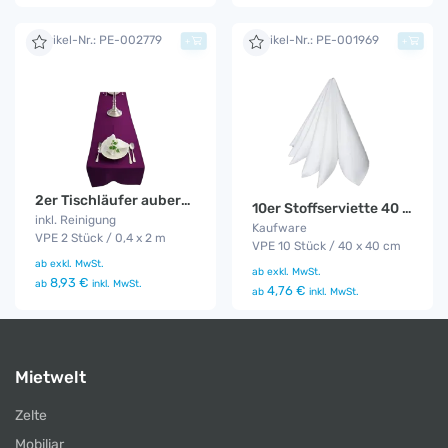
Artikel-Nr.: PE-002779
Artikel-Nr.: PE-001969
+
+
2er Tischläufer aubergine
10er Stoffserviette 40 x 40
inkl. Reinigung
Kaufware
VPE 2 Stück / 0,4 x 2 m
VPE 10 Stück / 40 x 40 cm
ab
exkl. MwSt.
ab
exkl. MwSt.
8,93 €
ab
inkl. MwSt.
4,76 €
ab
inkl. MwSt.
Mietwelt
Zelte
Mobiliar