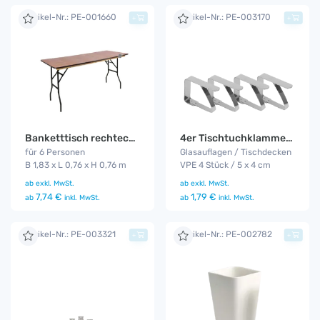
Artikel-Nr.: PE-001660
Artikel-Nr.: PE-003170
+
+
Banketttisch rechteckig 1,83 m
4er Tischtuchklammer Set
für 6 Personen
Glasauflagen / Tischdecken
B 1,83 x L 0,76 x H 0,76 m
VPE 4 Stück / 5 x 4 cm
ab
exkl. MwSt.
ab
exkl. MwSt.
7,74 €
1,79 €
ab
inkl. MwSt.
ab
inkl. MwSt.
Artikel-Nr.: PE-003321
Artikel-Nr.: PE-002782
+
+