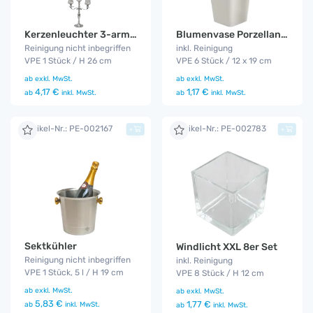
Blumenvase Porzellan 6er Set
Kerzenleuchter 3-armig 26 cm
inkl. Reinigung
Reinigung nicht inbegriffen
VPE 6 Stück / 12 x 19 cm
VPE 1 Stück / H 26 cm
ab
exkl. MwSt.
ab
exkl. MwSt.
1,17 €
4,17 €
ab
inkl. MwSt.
ab
inkl. MwSt.
Artikel-Nr.: PE-002167
Artikel-Nr.: PE-002783
+
+
Sektkühler
Windlicht XXL 8er Set
Reinigung nicht inbegriffen
inkl. Reinigung
VPE 1 Stück, 5 l / H 19 cm
VPE 8 Stück / H 12 cm
ab
exkl. MwSt.
ab
exkl. MwSt.
5,83 €
1,77 €
ab
inkl. MwSt.
ab
inkl. MwSt.