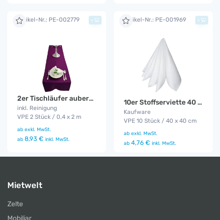
Artikel-Nr.: PE-002779
Artikel-Nr.: PE-001969
+
+
2er Tischläufer aubergine
10er Stoffserviette 40 x 40
inkl. Reinigung
Kaufware
VPE 2 Stück / 0,4 x 2 m
VPE 10 Stück / 40 x 40 cm
ab
exkl. MwSt.
ab
exkl. MwSt.
8,93 €
ab
inkl. MwSt.
4,76 €
ab
inkl. MwSt.
Mietwelt
Zelte
Mobiliar