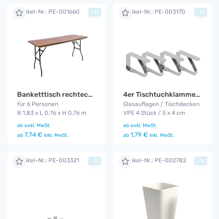
Artikel-Nr.: PE-001660
Artikel-Nr.: PE-003170
+
+
Banketttisch rechteckig 1,83 m
4er Tischtuchklammer Set
für 6 Personen
Glasauflagen / Tischdecken
B 1,83 x L 0,76 x H 0,76 m
VPE 4 Stück / 5 x 4 cm
ab
exkl. MwSt.
ab
exkl. MwSt.
7,74 €
1,79 €
ab
inkl. MwSt.
ab
inkl. MwSt.
Artikel-Nr.: PE-003321
Artikel-Nr.: PE-002782
+
+