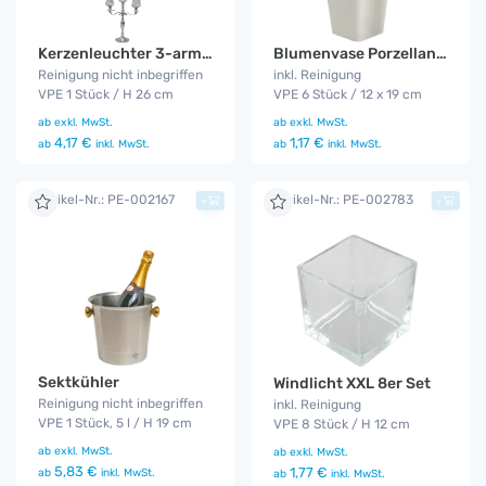
Blumenvase Porzellan 6er Set
Kerzenleuchter 3-armig 26 cm
inkl. Reinigung
Reinigung nicht inbegriffen
VPE 6 Stück / 12 x 19 cm
VPE 1 Stück / H 26 cm
ab
exkl. MwSt.
ab
exkl. MwSt.
1,17 €
4,17 €
ab
inkl. MwSt.
ab
inkl. MwSt.
Artikel-Nr.: PE-002167
Artikel-Nr.: PE-002783
+
+
Sektkühler
Windlicht XXL 8er Set
Reinigung nicht inbegriffen
inkl. Reinigung
VPE 1 Stück, 5 l / H 19 cm
VPE 8 Stück / H 12 cm
ab
exkl. MwSt.
ab
exkl. MwSt.
5,83 €
1,77 €
ab
inkl. MwSt.
ab
inkl. MwSt.