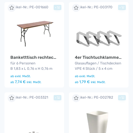
Artikel-Nr.: PE-001660
Artikel-Nr.: PE-003170
+
+
Banketttisch rechteckig 1,83 m
4er Tischtuchklammer Set
für 6 Personen
Glasauflagen / Tischdecken
B 1,83 x L 0,76 x H 0,76 m
VPE 4 Stück / 5 x 4 cm
ab
exkl. MwSt.
ab
exkl. MwSt.
7,74 €
1,79 €
ab
inkl. MwSt.
ab
inkl. MwSt.
Artikel-Nr.: PE-003321
Artikel-Nr.: PE-002782
+
+