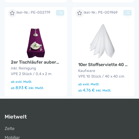
Artikel-Nr.: PE-002779
Artikel-Nr.: PE-001969
+
+
2er Tischläufer aubergine
10er Stoffserviette 40 x 40
inkl. Reinigung
Kaufware
VPE 2 Stück / 0,4 x 2 m
VPE 10 Stück / 40 x 40 cm
ab
exkl. MwSt.
ab
exkl. MwSt.
8,93 €
ab
inkl. MwSt.
4,76 €
ab
inkl. MwSt.
Mietwelt
Zelte
Mobiliar