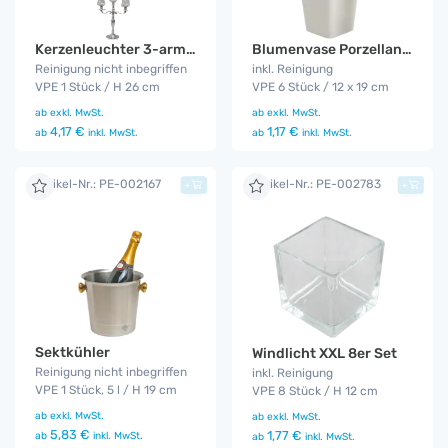
Blumenvase Porzellan 6er Set
Kerzenleuchter 3-armig 26 cm
inkl. Reinigung
Reinigung nicht inbegriffen
VPE 6 Stück / 12 x 19 cm
VPE 1 Stück / H 26 cm
ab
exkl. MwSt.
ab
exkl. MwSt.
1,17 €
4,17 €
ab
inkl. MwSt.
ab
inkl. MwSt.
Artikel-Nr.: PE-002167
Artikel-Nr.: PE-002783
+
+
Sektkühler
Windlicht XXL 8er Set
Reinigung nicht inbegriffen
inkl. Reinigung
VPE 1 Stück, 5 l / H 19 cm
VPE 8 Stück / H 12 cm
ab
exkl. MwSt.
ab
exkl. MwSt.
5,83 €
1,77 €
ab
inkl. MwSt.
ab
inkl. MwSt.