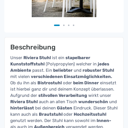
Beschreibung
Unser
Riviera Stuhl
ist ein
stapelbarer
Kunststoffstuhl
(Polypropylen) welcher in
jedes
Ambiente
passt. Ein
beliebter
und
robuster Stuhl
mit vielen
verschiedenen Einsatzmöglichkeiten.
Ob du ihn als
Bistrostuhl
oder
beim Dinner
einsetzt
ist hierbei ganz dir und deinem Konzept überlassen.
Aufgrund der
stilvollen Verarbeitung
wirkt unser
Riviera Stuhl
auch an allen Tisch
wunderschön
und
hinterlässt
bei deinen
Gästen
Eindruck. Dieser Stuhl
kann auch als
Brautstuhl
oder
Hochzeitsstuhl
genutzt werden. Der Stuhl kann sowohl im
Innen-
als auch im
Außenbereich
verwendet werden.