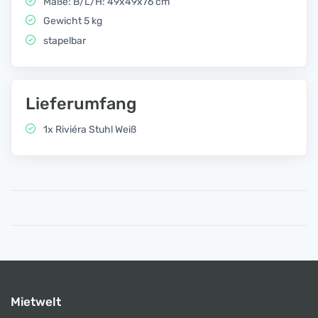
Maße: B/L/H: 49x49x76 cm
Gewicht 5 kg
stapelbar
Lieferumfang
1x Riviéra Stuhl Weiß
Mietwelt