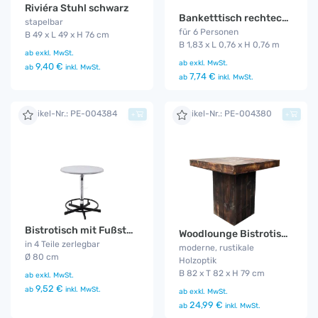
Riviéra Stuhl schwarz
Banketttisch rechteckig 1,83 m
stapelbar
für 6 Personen
B 49 x L 49 x H 76 cm
B 1,83 x L 0,76 x H 0,76 m
ab
exkl. MwSt.
ab
exkl. MwSt.
9,40 €
ab
inkl. MwSt.
7,74 €
ab
inkl. MwSt.
Artikel-Nr.: PE-004384
Artikel-Nr.: PE-004380
+
+
Bistrotisch mit Fußstütze 80 cm
Woodlounge Bistrotisch Industrial
in 4 Teile zerlegbar
moderne, rustikale
Ø 80 cm
Holzoptik
B 82 x T 82 x H 79 cm
ab
exkl. MwSt.
9,52 €
ab
inkl. MwSt.
ab
exkl. MwSt.
24,99 €
ab
inkl. MwSt.