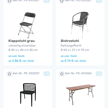
Artikel-Nr.: PE-003327
Artikel-Nr.: PE-002321
+
+
Klappstuhl grau
Bistrostuhl
vielseitig einsetzbar
Rattangeflecht
B 40 x L 40 x H 45 cm
B 54 x L 57 x H 75 cm
ab
exkl. MwSt.
ab
exkl. MwSt.
2,86 €
4,76 €
ab
inkl. MwSt.
ab
inkl. MwSt.
Artikel-Nr.: PE-002021
Artikel-Nr.: PE-001660
+
+