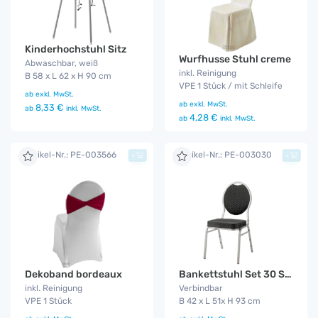
Kinderhochstuhl Sitz
Wurfhusse Stuhl creme
Abwaschbar, weiß
inkl. Reinigung
B 58 x L 62 x H 90 cm
VPE 1 Stück / mit Schleife
ab
exkl. MwSt.
ab
exkl. MwSt.
8,33 €
ab
inkl. MwSt.
4,28 €
ab
inkl. MwSt.
Artikel-Nr.: PE-003566
Artikel-Nr.: PE-003030
+
+
Dekoband bordeaux
Bankettstuhl Set 30 Stück
inkl. Reinigung
Verbindbar
VPE 1 Stück
B 42 x L 51x H 93 cm