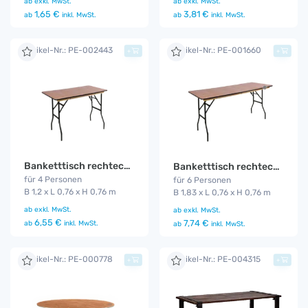
ab
exkl. MwSt.
ab
exkl. MwSt.
1,65 €
3,81 €
ab
inkl. MwSt.
ab
inkl. MwSt.
Artikel-Nr.: PE-002443
Artikel-Nr.: PE-001660
+
+
Banketttisch rechteckig 1,2 m
Banketttisch rechteckig 1,83 m
für 4 Personen
für 6 Personen
B 1,2 x L 0,76 x H 0,76 m
B 1,83 x L 0,76 x H 0,76 m
ab
exkl. MwSt.
ab
exkl. MwSt.
6,55 €
7,74 €
ab
inkl. MwSt.
ab
inkl. MwSt.
Artikel-Nr.: PE-000778
Artikel-Nr.: PE-004315
+
+