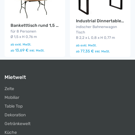
Industrial Dinnertable 2,2 m
Banketttisch rund 1,5 m
indischer Bahnenwagon
für 8 Personen
Tisch
Ø 1,5 x H 0,76 m
B 2,2 x L 0,8 x H 0,77 m
ab
exkl. MwSt.
ab
exkl. MwSt.
13,69 €
ab
inkl. MwSt.
77,35 €
ab
inkl. MwSt.
Mietwelt
Zelte
Mobiliar
Table Top
Dekoration
Getränkewelt
Küche