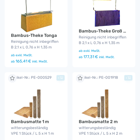
Bambus-Theke Groß mit Dach
Bambus-Theke Tonga
Reinigung nicht inbegriffen
Reinigung nicht inbegriffen
B 2,1 x L 0,76 x H 1,35 m
B 2,1 x L 0,76 x H 1,35 m
ab
exkl. MwSt.
ab
exkl. MwSt.
177,31 €
ab
inkl. MwSt.
165,41 €
ab
inkl. MwSt.
Artikel-Nr.: PE-000529
Artikel-Nr.: PE-001918
+
+
Bambusmatte 1 m
Bambusmatte 2 m
witterungsbeständig
witterungsbeständig
VPE 1 Stück / L 5 x H 1 m
VPE 1 Stück / L 5 x H 2 m