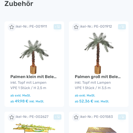
Zubehör
Artikel-Nr.: PE-001911
Artikel-Nr.: PE-001912
+
+
Palmen klein mit Beleuchtung
Palmen groß mit Beleuchtung
inkl. Topf mit Lampen
inkl. Topf mit Lampen
VPE 1 Stück / H 2,5 m
VPE 1 Stück / H 3,5 m
ab
exkl. MwSt.
ab
exkl. MwSt.
49,98 €
52,36 €
ab
inkl. MwSt.
ab
inkl. MwSt.
Artikel-Nr.: PE-002627
Artikel-Nr.: PE-001583
+
+