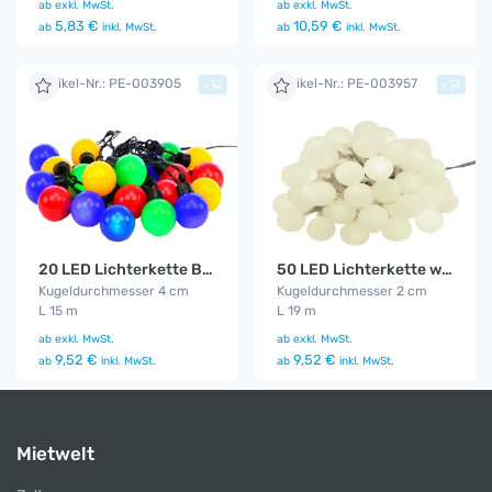
ab
exkl. MwSt.
ab
exkl. MwSt.
5,83 €
10,59 €
ab
inkl. MwSt.
ab
inkl. MwSt.
Artikel-Nr.: PE-003905
Artikel-Nr.: PE-003957
+
+
20 LED Lichterkette Bunt
50 LED Lichterkette warm - weiß
Kugeldurchmesser 4 cm
Kugeldurchmesser 2 cm
L 15 m
L 19 m
ab
exkl. MwSt.
ab
exkl. MwSt.
9,52 €
9,52 €
ab
inkl. MwSt.
ab
inkl. MwSt.
Mietwelt