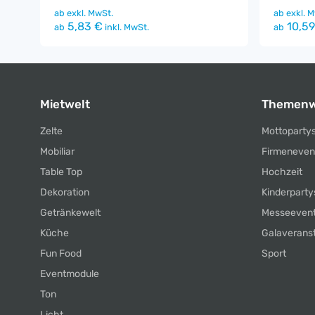
ab
exkl. MwSt.
ab
exkl. M
5,83 €
10,59
ab
inkl. MwSt.
ab
Mietwelt
Themenw
Zelte
Mottoparty
Mobiliar
Firmeneven
Table Top
Hochzeit
Dekoration
Kinderparty
Getränkewelt
Messeeven
Küche
Galaverans
Fun Food
Sport
Eventmodule
Ton
Licht