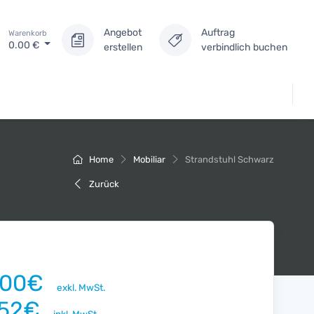
Angebot
Auftrag
Warenkorb
0.00
€
erstellen
verbindlich buchen
Home
Mobiliar
Strandstuhl Schwarz
Zurück
.00€
exkl. MwSt.
.52€