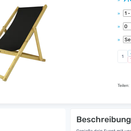
»
»
»
»
Teilen:
Beschreibung