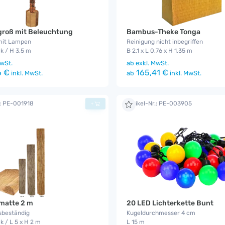
groß mit Beleuchtung
Bambus-Theke Tonga
 mit Lampen
Reinigung nicht inbegriffen
k / H 3,5 m
B 2,1 x L 0,76 x H 1,35 m
wSt.
ab
exkl. MwSt.
6 €
165,41 €
inkl. MwSt.
ab
inkl. MwSt.
.: PE-001918
Artikel-Nr.: PE-003905
+
atte 2 m
20 LED Lichterkette Bunt
sbeständig
Kugeldurchmesser 4 cm
k / L 5 x H 2 m
L 15 m