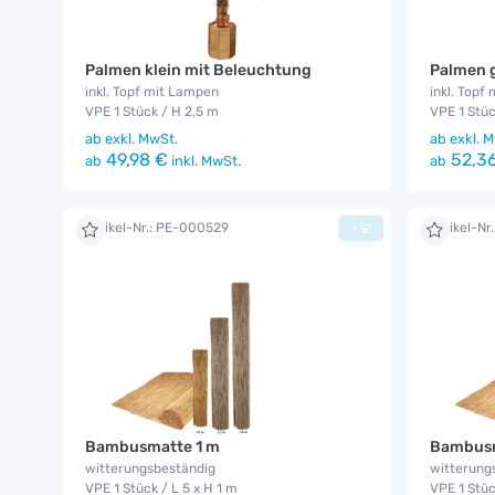
Palmen klein mit Beleuchtung
Palmen 
inkl. Topf mit Lampen
inkl. Topf
VPE 1 Stück / H 2,5 m
VPE 1 Stüc
ab
exkl. MwSt.
ab
exkl. M
49,98 €
52,3
ab
inkl. MwSt.
ab
Artikel-Nr.: PE-000529
Artikel-Nr
+
Bambusmatte 1 m
Bambusm
witterungsbeständig
witterung
VPE 1 Stück / L 5 x H 1 m
VPE 1 Stüc