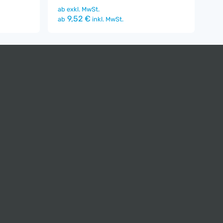
ab
exkl. MwSt.
9,52 €
ab
inkl. MwSt.