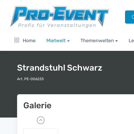
Home
Mietwelt
Themenwelten
Le
Strandstuhl Schwarz
Art. PE-006233
Galerie
P
r