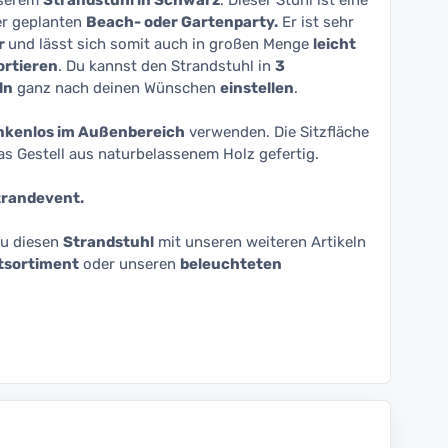
nserem
Strandstuhl in Schwarz
. Dieser Stuhl ist eine
er geplanten
Beach- oder Gartenparty.
Er ist sehr
r
und lässt sich somit auch in großen Menge
leicht
ortieren
. Du kannst den Strandstuhl in
3
ln
ganz nach deinen Wünschen
einstellen
.
nkenlos im Außenbereich
verwenden. Die Sitzfläche
as Gestell aus naturbelassenem Holz gefertig.
Strandevent.
du diesen
Strandstuhl
mit unseren weiteren Artikeln
tsortiment
oder unseren
beleuchteten
.