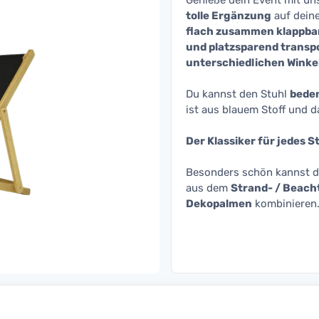
Genieße dein Event mit u
tolle Ergänzung
auf dein
flach zusammen klappba
und platzsparend transp
unterschiedlichen Winke
Du kannst den Stuhl
bede
ist aus blauem Stoff und d
Der Klassiker für jedes 
Besonders schön kannst 
aus dem
Strand- / Beach
Dekopalmen
kombinieren