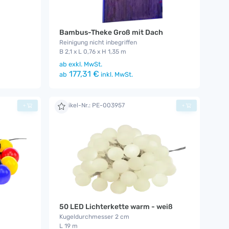
Bambus-Theke Groß mit Dach
Reinigung nicht inbegriffen
B 2,1 x L 0,76 x H 1,35 m
ab
exkl. MwSt.
177,31 €
ab
inkl. MwSt.
Artikel-Nr.: PE-003957
+
+
50 LED Lichterkette warm - weiß
Kugeldurchmesser 2 cm
L 19 m