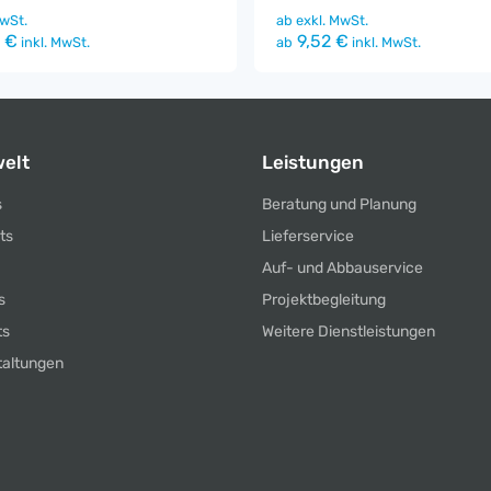
wSt.
ab
exkl. MwSt.
 €
9,52 €
inkl. MwSt.
ab
inkl. MwSt.
elt
Leistungen
s
Beratung und Planung
ts
Lieferservice
Auf- und Abbauservice
s
Projektbegleitung
ts
Weitere Dienstleistungen
taltungen