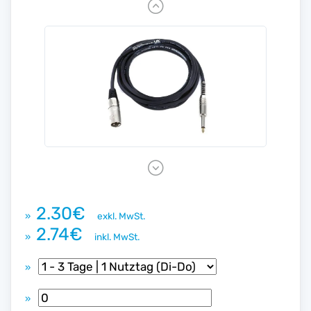
P
r
e
v
i
o
u
s
N
e
x
2.30€
»
exkl. MwSt.
t
2.74€
»
inkl. MwSt.
»
»