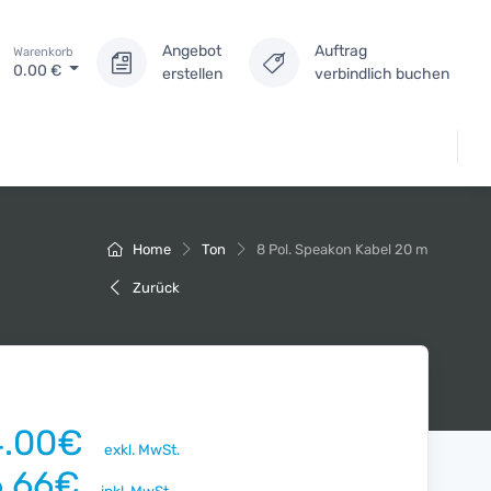
Angebot
Auftrag
Warenkorb
0.00
€
erstellen
verbindlich buchen
Home
Ton
8 Pol. Speakon Kabel 20 m
Zurück
4.00€
exkl. MwSt.
6.66€