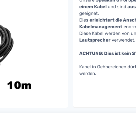
Unsere
Speakon 8 Pol Spe
einem Kabel
und sind
aus
geeignet.
Dies
erleichtert die Ans
Kabelmanagement
enorm
Diese Kabel werden von u
Lautsprecher
verwendet.
ACHTUNG: Dies ist kein
Kabel in Gehbereichen dür
werden.