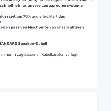
zialkabel (Hier: 10m)
führen
Signa
l, sowie
Strom
in
schließlich
für
unsere Lautsprechersysteme
chlusszeit um 70%
und erleichtert
das
.
nseren
passiven Mischpulten
an unsere
aktiven
 STANDARD Speakon-Kabel!
fen nur in zugelassenen Kabelkanälen verlegt