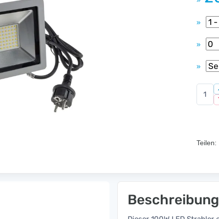
»
»
»
»
Teilen:
Beschreibung