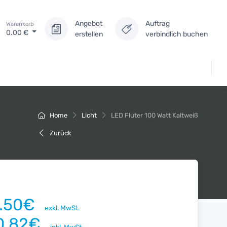
Angebot
Auftrag
Warenkorb
0.00
€
erstellen
verbindlich buchen
Home
Licht
LED Fluter 100 Watt Kaltweiß
Zurück
7.50€
exkl. MwSt.
0.82€