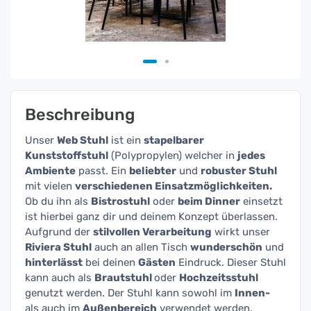
Beschreibung
Unser
Web Stuhl
ist ein
stapelbarer
Kunststoffstuhl
(Polypropylen) welcher in
jedes
Ambiente
passt. Ein
beliebter
und
robuster Stuhl
mit vielen
verschiedenen Einsatzmöglichkeiten.
Ob du ihn als
Bistrostuhl
oder
beim Dinner
einsetzt
ist hierbei ganz dir und deinem Konzept überlassen.
Aufgrund der
stilvollen Verarbeitung
wirkt unser
Riviera Stuhl
auch an allen Tisch
wunderschön
und
hinterlässt
bei deinen
Gästen
Eindruck. Dieser Stuhl
kann auch als
Brautstuhl
oder
Hochzeitsstuhl
genutzt werden. Der Stuhl kann sowohl im
Innen-
als auch im
Außenbereich
verwendet werden.