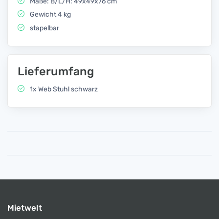
Maße: B/L/H: 49x49x76 cm
Gewicht 4 kg
stapelbar
Lieferumfang
1x Web Stuhl schwarz
Mietwelt