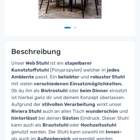
Beschreibung
Unser
Web Stuhl
ist ein
stapelbarer
Kunststoffstuhl
(Polypropylen) welcher in
jedes
Ambiente
passt. Ein
beliebter
und
robuster Stuhl
mit vielen
verschiedenen Einsatzmöglichkeiten.
Ob du ihn als
Bistrostuhl
oder
beim Dinner
einsetzt
ist hierbei ganz dir und deinem Konzept überlassen.
Aufgrund der
stilvollen Verarbeitung
wirkt unser
Riviera Stuhl
auch an allen Tisch
wunderschön
und
hinterlässt
bei deinen
Gästen
Eindruck. Dieser Stuhl
kann auch als
Brautstuhl
oder
Hochzeitsstuhl
genutzt werden. Der Stuhl kann sowohl im
Innen-
als auch im
Außenbereich
verwendet werden.