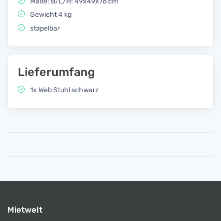
Maße: B/L/H: 49x49x76 cm
Gewicht 4 kg
stapelbar
Lieferumfang
1x Web Stuhl schwarz
Mietwelt