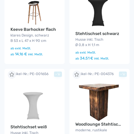
Keeve Barhocker flach
Stehtischset schwarz
klares Design, schwarz
Husse inkl. Tisch
B 53 x L 47 x H 90 cm
Ø 0,8 x H 1,1 m
ab
exkl. MwSt.
ab
exkl. MwSt.
14,16 €
ab
inkl. MwSt.
34,51 €
ab
inkl. MwSt.
Artikel-Nr.: PE-001656
Artikel-Nr.: PE-004376
+
+
Woodlounge Stehtisch Industrial
Stehtischset weiß
moderne, rustikale
Husse inkl. Tisch