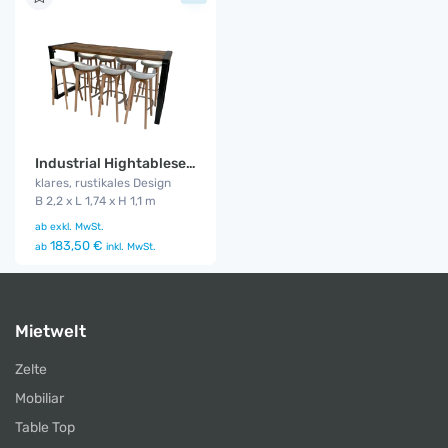
Industrial Hightableset 8P. 2,2 m weiß flach
klares, rustikales Design
B 2,2 x L 1,74 x H 1,1 m
ab
exkl. MwSt.
183,50 €
ab
inkl. MwSt.
Mietwelt
Zelte
Mobiliar
Table Top