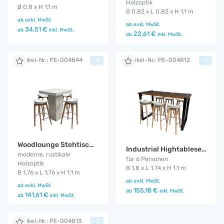
Holzoptik
Ø 0,8 x H 1,1 m
B 0,82 x L 0,82 x H 1,1 m
ab
exkl. MwSt.
ab
exkl. MwSt.
34,51 €
ab
inkl. MwSt.
22,61 €
ab
inkl. MwSt.
Artikel-Nr.: PE-004844
Artikel-Nr.: PE-004812
+
+
Woodlounge Stehtischset Keeve weiß flach 4P.
Industrial Hightableset 6P. 1,8 m weiß flach
moderne, rustikale
für 6 Personen
Holzoptik
B 1,8 x L 1,74 x H 1,1 m
B 1,76 x L 1,76 x H 1,1 m
ab
exkl. MwSt.
ab
exkl. MwSt.
155,18 €
ab
inkl. MwSt.
141,61 €
ab
inkl. MwSt.
Artikel-Nr.: PE-004813
+