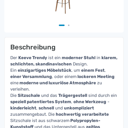
Beschreibung
Der
Keeve Trendy
ist ein
moderner Stuhl
in
klarem,
schlichten, skandinavischen
Design.
Ein
einzigartiges Möbelstück
, um
einem Fest
,
einer Versammlung
, oder einem
lockeren Meeting
eine
moderne und luxuriöse Atmosphäre
zu
verleihen.
Die
Sitzschale
und das
Trägergestell
sind durch ein
speziell patentiertes System
,
ohne Werkzeug
-
kinderleicht
,
schnell
und
unkompliziert
zusammengebaut. Die
hochwertig verarbeitete
Sitzschale ist aus schwarzem
Polypropylen-
Kunststoff
und das Untergestell aus
zeitlos