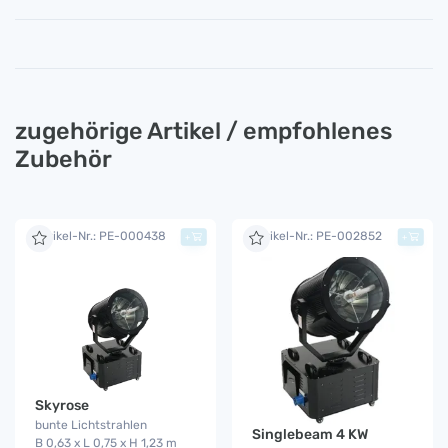
zugehörige Artikel / empfohlenes
Zubehör
Artikel-Nr.: PE-000438
Artikel-Nr.: PE-002852
+
+
Skyrose
bunte Lichtstrahlen
Singlebeam 4 KW
B 0,63 x L 0,75 x H 1,23 m