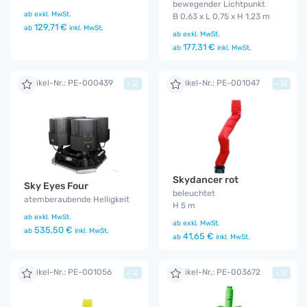
bewegender Lichtpunkt
ab
exkl. MwSt.
B 0,63 x L 0,75 x H 1,23 m
129,71 €
ab
inkl. MwSt.
ab
exkl. MwSt.
177,31 €
ab
inkl. MwSt.
Artikel-Nr.: PE-000439
Artikel-Nr.: PE-001047
+
+
Skydancer rot
Sky Eyes Four
beleuchtet
atemberaubende Helligkeit
H 5 m
ab
exkl. MwSt.
ab
exkl. MwSt.
535,50 €
ab
inkl. MwSt.
41,65 €
ab
inkl. MwSt.
Artikel-Nr.: PE-001056
Artikel-Nr.: PE-003672
+
+