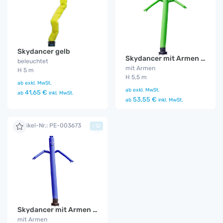
Skydancer gelb
Skydancer mit Armen grün
beleuchtet
mit Armen
H 5 m
H 5,5 m
ab
exkl. MwSt.
ab
exkl. MwSt.
41,65 €
ab
inkl. MwSt.
53,55 €
ab
inkl. MwSt.
Artikel-Nr.: PE-003673
+
Skydancer mit Armen blau
mit Armen