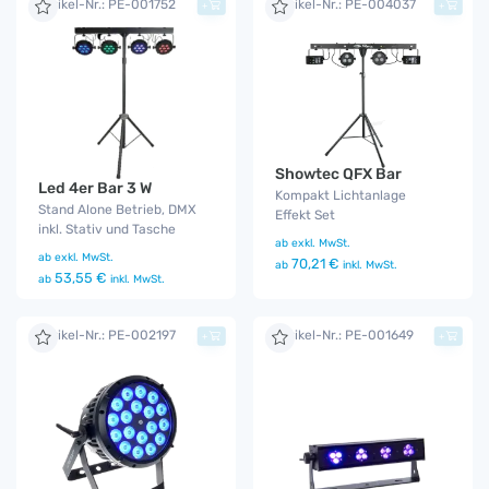
Artikel-Nr.: PE-001752
Artikel-Nr.: PE-004037
+
+
Showtec QFX Bar
Led 4er Bar 3 W
Kompakt Lichtanlage
Stand Alone Betrieb, DMX
Effekt Set
inkl. Stativ und Tasche
ab
exkl. MwSt.
ab
exkl. MwSt.
70,21 €
ab
inkl. MwSt.
53,55 €
ab
inkl. MwSt.
Artikel-Nr.: PE-002197
Artikel-Nr.: PE-001649
+
+