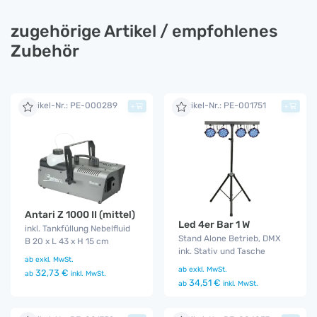
zugehörige Artikel / empfohlenes
Zubehör
Artikel-Nr.: PE-000289
Artikel-Nr.: PE-001751
+
+
Antari Z 1000 II (mittel)
Led 4er Bar 1 W
inkl. Tankfüllung Nebelfluid
Stand Alone Betrieb, DMX
B 20 x L 43 x H 15 cm
ink. Stativ und Tasche
ab
exkl. MwSt.
ab
exkl. MwSt.
32,73 €
ab
inkl. MwSt.
34,51 €
ab
inkl. MwSt.