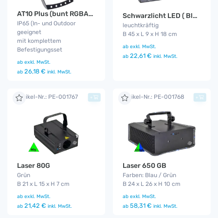
AT10 Plus (bunt RGBA) IP65
Schwarzlicht LED ( Blacklight - UV )
IP65 (In- und Outdoor
leuchtkräftig
geeignet
B 45 x L 9 x H 18 cm
mit komplettem
ab
exkl. MwSt.
Befestigungsset
22,61 €
ab
inkl. MwSt.
ab
exkl. MwSt.
26,18 €
ab
inkl. MwSt.
Artikel-Nr.: PE-001767
Artikel-Nr.: PE-001768
+
+
Laser 80G
Laser 650 GB
Grün
Farben: Blau / Grün
B 21 x L 15 x H 7 cm
B 24 x L 26 x H 10 cm
ab
exkl. MwSt.
ab
exkl. MwSt.
21,42 €
58,31 €
ab
inkl. MwSt.
ab
inkl. MwSt.