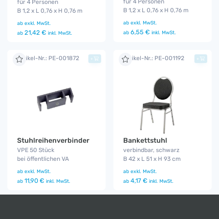
für 4 Personen
für 4 Personen
B 1,2 x L 0,76 x H 0,76 m
B 1,2 x L 0,76 x H 0,76 m
ab
exkl. MwSt.
ab
exkl. MwSt.
6,55 €
21,42 €
ab
inkl. MwSt.
ab
inkl. MwSt.
Artikel-Nr.: PE-001872
Artikel-Nr.: PE-001192
+
+
Bankettstuhl
Stuhlreihenverbinder
verbindbar, schwarz
VPE 50 Stück
B 42 x L 51 x H 93 cm
bei öffentlichen VA
ab
exkl. MwSt.
ab
exkl. MwSt.
4,17 €
11,90 €
ab
inkl. MwSt.
ab
inkl. MwSt.