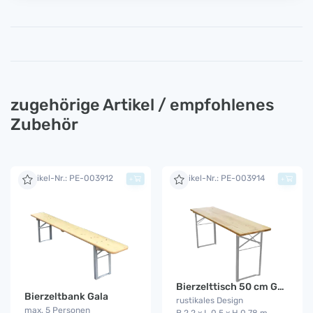
zugehörige Artikel / empfohlenes
Zubehör
Artikel-Nr.: PE-003912
Artikel-Nr.: PE-003914
+
+
Bierzelttisch 50 cm Gala
Bierzeltbank Gala
rustikales Design
max. 5 Personen
B 2,2 x L 0,5 x H 0,78 m