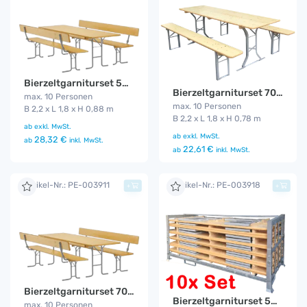
Bierzeltgarniturset 50 cm mit Lehne Gala
Bierzeltgarniturset 70 cm Gala
max. 10 Personen
max. 10 Personen
B 2,2 x L 1,8 x H 0,88 m
B 2,2 x L 1,8 x H 0,78 m
ab
exkl. MwSt.
ab
exkl. MwSt.
28,32 €
ab
inkl. MwSt.
22,61 €
ab
inkl. MwSt.
Artikel-Nr.: PE-003911
Artikel-Nr.: PE-003918
+
+
Bierzeltgarniturset 70 cm Lehne Gala
Bierzeltgarniturset 50 cm Gala 10er Set
max. 10 Personen