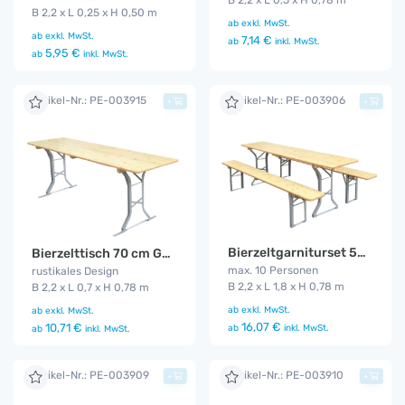
B 2,2 x L 0,25 x H 0,50 m
ab
exkl. MwSt.
ab
exkl. MwSt.
7,14 €
ab
inkl. MwSt.
5,95 €
ab
inkl. MwSt.
Artikel-Nr.: PE-003915
Artikel-Nr.: PE-003906
+
+
Bierzeltgarniturset 50 cm Gala
Bierzelttisch 70 cm Gala
max. 10 Personen
rustikales Design
B 2,2 x L 1,8 x H 0,78 m
B 2,2 x L 0,7 x H 0,78 m
ab
exkl. MwSt.
ab
exkl. MwSt.
16,07 €
10,71 €
ab
inkl. MwSt.
ab
inkl. MwSt.
Artikel-Nr.: PE-003909
Artikel-Nr.: PE-003910
+
+