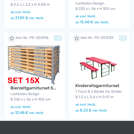
rustikales Design
B 2,2 x L 2,2 x H 0,88 m
B 232 x L 56 x H 100 cm
ab
exkl. MwSt.
ab
exkl. MwSt.
31,89 €
ab
inkl. MwSt.
13,48 €
ab
inkl. MwSt.
Artikel-Nr.: PE-003916
Artikel-Nr.: PE-001239
+
+
Kindersitzgarniturset
Bierzeltgarniturset 50 cm Gala 15er Set
1 Tisch & 2 Bänke für Kinder
rustikales Design
B 1,2 x L 0,4 x H 0,47 m
B 232 x L 56 x H 100 cm
ab
exkl. MwSt.
ab
exkl. MwSt.
8,33 €
ab
inkl. MwSt.
13,48 €
ab
inkl. MwSt.