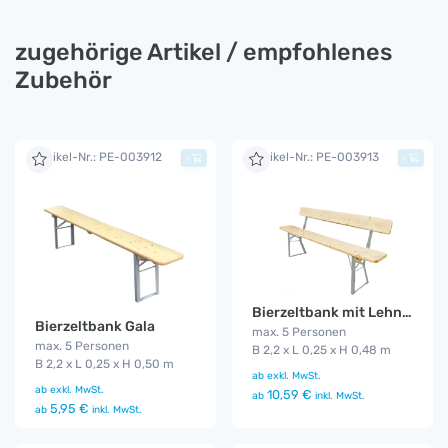
zugehörige Artikel / empfohlenes
Zubehör
Artikel-Nr.: PE-003912
Artikel-Nr.: PE-003913
+
+
Bierzeltbank mit Lehne Gala
Bierzeltbank Gala
max. 5 Personen
max. 5 Personen
B 2,2 x L 0,25 x H 0,48 m
B 2,2 x L 0,25 x H 0,50 m
ab
exkl. MwSt.
ab
exkl. MwSt.
10,59 €
ab
inkl. MwSt.
5,95 €
ab
inkl. MwSt.