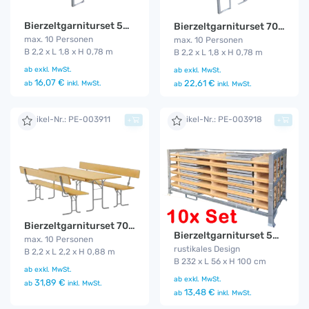
Bierzeltgarniturset 50 cm Gala
Bierzeltgarniturset 70 cm Gala
max. 10 Personen
max. 10 Personen
B 2,2 x L 1,8 x H 0,78 m
B 2,2 x L 1,8 x H 0,78 m
ab
exkl. MwSt.
ab
exkl. MwSt.
16,07 €
22,61 €
ab
inkl. MwSt.
ab
inkl. MwSt.
Artikel-Nr.: PE-003911
Artikel-Nr.: PE-003918
+
+
Bierzeltgarniturset 70 cm Lehne Gala
Bierzeltgarniturset 50 cm Gala 10er Set
max. 10 Personen
rustikales Design
B 2,2 x L 2,2 x H 0,88 m
B 232 x L 56 x H 100 cm
ab
exkl. MwSt.
ab
exkl. MwSt.
31,89 €
ab
inkl. MwSt.
13,48 €
ab
inkl. MwSt.