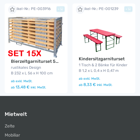
Artikel-Nr.: PE-003916
Artikel-Nr.: PE-001239
+
+
Kindersitzgarniturset
Bierzeltgarniturset 50 cm Gala 15er Set
1 Tisch & 2 Bänke für Kinder
rustikales Design
B 1,2 x L 0,4 x H 0,47 m
B 232 x L 56 x H 100 cm
ab
exkl. MwSt.
ab
exkl. MwSt.
8,33 €
ab
inkl. MwSt.
13,48 €
ab
inkl. MwSt.
Mietwelt
Zelte
Mobiliar