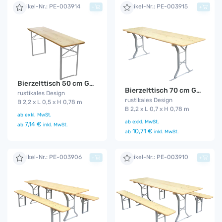
Artikel-Nr.: PE-003914
Artikel-Nr.: PE-003915
+
+
Bierzelttisch 50 cm Gala
Bierzelttisch 70 cm Gala
rustikales Design
rustikales Design
B 2,2 x L 0,5 x H 0,78 m
B 2,2 x L 0,7 x H 0,78 m
ab
exkl. MwSt.
ab
exkl. MwSt.
7,14 €
ab
inkl. MwSt.
10,71 €
ab
inkl. MwSt.
Artikel-Nr.: PE-003906
Artikel-Nr.: PE-003910
+
+