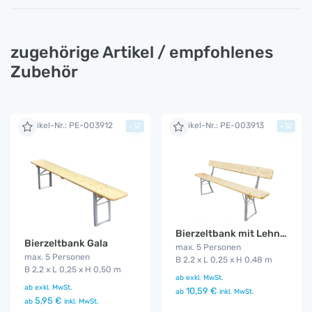
zugehörige Artikel / empfohlenes
Zubehör
Artikel-Nr.: PE-003912
Artikel-Nr.: PE-003913
+
+
Bierzeltbank mit Lehne Gala
Bierzeltbank Gala
max. 5 Personen
max. 5 Personen
B 2,2 x L 0,25 x H 0,48 m
B 2,2 x L 0,25 x H 0,50 m
ab
exkl. MwSt.
ab
exkl. MwSt.
10,59 €
ab
inkl. MwSt.
5,95 €
ab
inkl. MwSt.