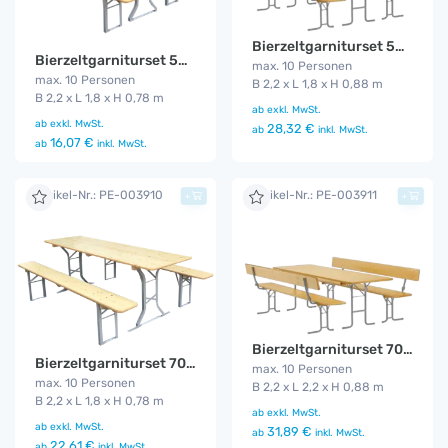
Bierzeltgarniturset 50 cm mit Lehne Gala
Bierzeltgarniturset 50 cm Gala
max. 10 Personen
max. 10 Personen
B 2,2 x L 1,8 x H 0,88 m
B 2,2 x L 1,8 x H 0,78 m
ab
exkl. MwSt.
ab
exkl. MwSt.
28,32 €
ab
inkl. MwSt.
16,07 €
ab
inkl. MwSt.
Artikel-Nr.: PE-003910
Artikel-Nr.: PE-003911
+
+
Bierzeltgarniturset 70 cm Lehne Gala
Bierzeltgarniturset 70 cm Gala
max. 10 Personen
max. 10 Personen
B 2,2 x L 2,2 x H 0,88 m
B 2,2 x L 1,8 x H 0,78 m
ab
exkl. MwSt.
ab
exkl. MwSt.
31,89 €
ab
inkl. MwSt.
22,61 €
ab
inkl. MwSt.