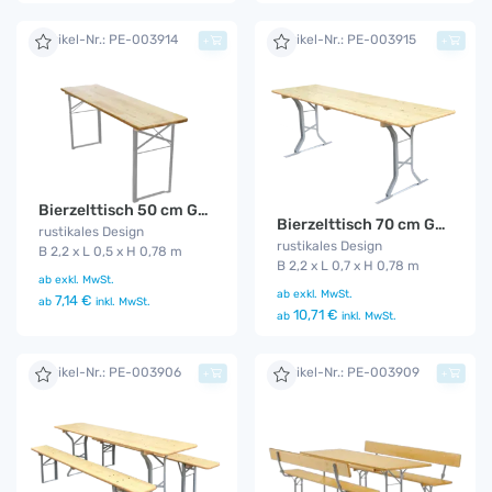
Artikel-Nr.: PE-003914
Artikel-Nr.: PE-003915
+
+
Bierzelttisch 50 cm Gala
Bierzelttisch 70 cm Gala
rustikales Design
rustikales Design
B 2,2 x L 0,5 x H 0,78 m
B 2,2 x L 0,7 x H 0,78 m
ab
exkl. MwSt.
ab
exkl. MwSt.
7,14 €
ab
inkl. MwSt.
10,71 €
ab
inkl. MwSt.
Artikel-Nr.: PE-003906
Artikel-Nr.: PE-003909
+
+