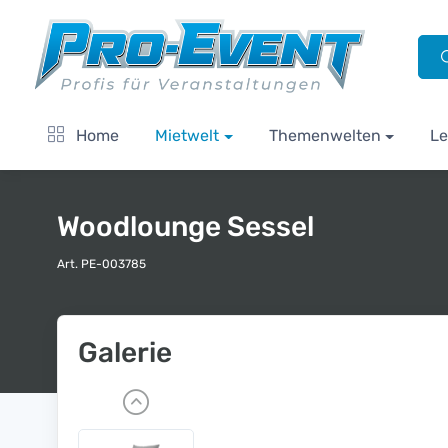
Home
Mietwelt
Themenwelten
Le
Woodlounge Sessel
Art. PE-003785
Galerie
P
r