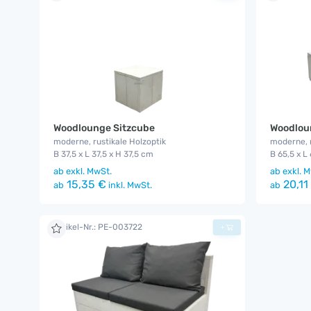
Woodlounge Sitzcube
Woodloun
moderne, rustikale Holzoptik
moderne, r
B 37,5 x L 37,5 x H 37,5 cm
B 65,5 x L
ab
exkl. MwSt.
ab
exkl. M
15,35 €
20,11
ab
inkl. MwSt.
ab
Artikel-Nr.: PE-003722
+