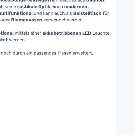
Woodlounge Sesselgestell
, welches aus
Bauholz
rch seine
rustikale Optik
einen
modernen,
ultifunktional
und kann auch als
Beistelltisch
für
 oder
Blumenvasen
verwendet werden.
tional
mittels einer
akkubetriebenen LED
Leuchte
htet
werden.
noch durch ein passendes Kissen erweitert.