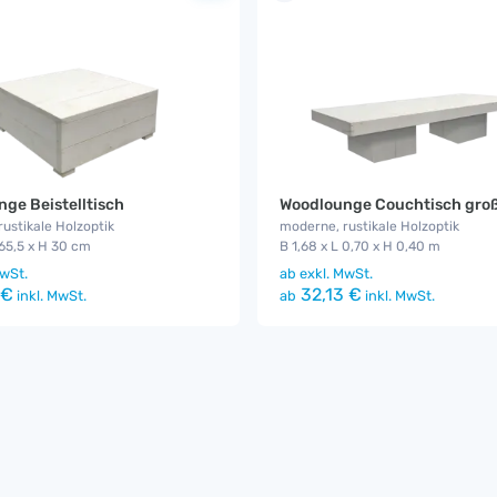
ge Beistelltisch
Woodlounge Couchtisch gro
ustikale Holzoptik
moderne, rustikale Holzoptik
 65,5 x H 30 cm
B 1,68 x L 0,70 x H 0,40 m
wSt.
ab
exkl. MwSt.
 €
32,13 €
inkl. MwSt.
ab
inkl. MwSt.