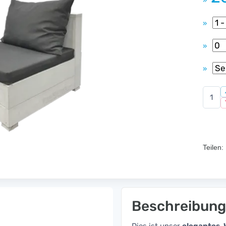
»
»
»
»
Teilen:
Beschreibung