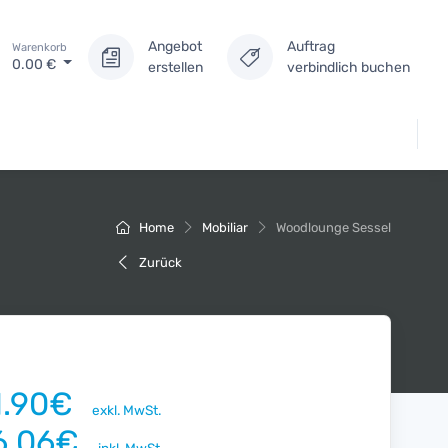
Angebot
Auftrag
Warenkorb
0.00
€
erstellen
verbindlich buchen
Home
Mobiliar
Woodlounge Sessel
Zurück
1.90€
exkl. MwSt.
6.06€