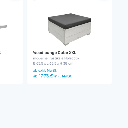
ß
Woodlounge Cube XXL
moderne, rustikale Holzoptik
B 65,5 x L 65,5 x H 38 cm
ab
exkl. MwSt.
17,73 €
ab
inkl. MwSt.