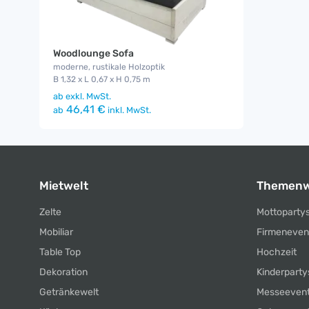
Woodlounge Sofa
moderne, rustikale Holzoptik
B 1,32 x L 0,67 x H 0,75 m
ab
exkl. MwSt.
46,41 €
ab
inkl. MwSt.
Mietwelt
Themenw
Zelte
Mottoparty
Mobiliar
Firmeneven
Table Top
Hochzeit
Dekoration
Kinderparty
Getränkewelt
Messeeven