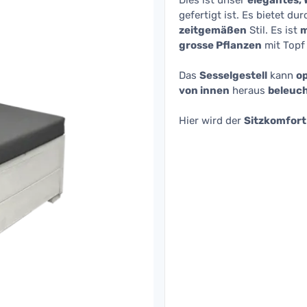
Dies ist unser
elegantes, 
gefertigt ist. Es bietet du
zeitgemäßen
Stil. Es ist
m
grosse Pflanzen
mit Topf
Das
Sesselgestell
kann
op
von innen
heraus
beleuc
Hier wird der
Sitzkomfort