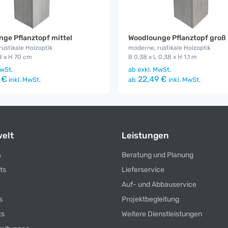
ge Pflanztopf mittel
Woodlounge Pflanztopf groß
ustikale Holzoptik
moderne, rustikale Holzoptik
8 x H 70 cm
B 0,38 x L 0,38 x H 1,1 m
wSt.
ab
exkl. MwSt.
 €
22,49 €
inkl. MwSt.
ab
inkl. MwSt.
elt
Leistungen
s
Beratung und Planung
ts
Lieferservice
Auf- und Abbauservice
s
Projektbegleitung
ts
Weitere Dienstleistungen