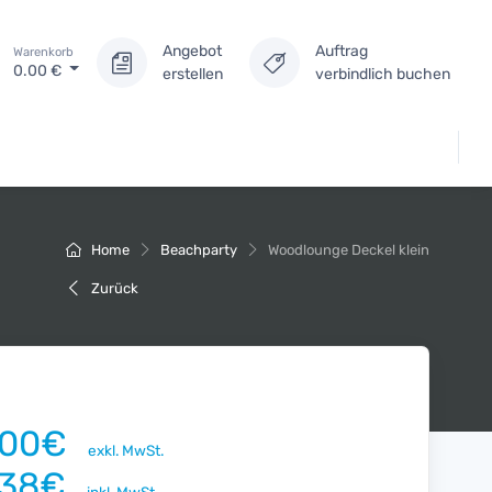
Angebot
Auftrag
Warenkorb
0.00
€
erstellen
verbindlich buchen
Home
Beachparty
Woodlounge Deckel klein
Zurück
.00€
exkl. MwSt.
.38€