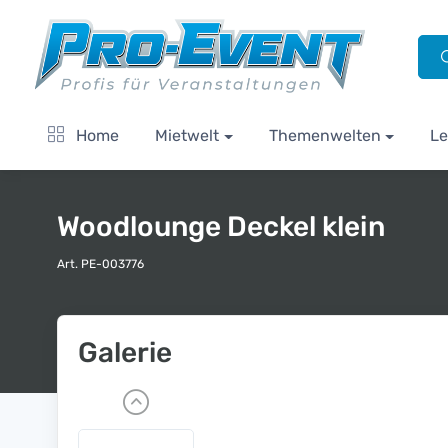
Home
Mietwelt
Themenwelten
Le
Woodlounge Deckel klein
Art. PE-003776
Galerie
P
r