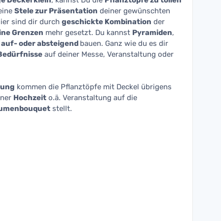
 Deckel klein
, kannst Du die
Pflanztöpfe zu tollen
eine
Stele zur Präsentation
deiner gewünschten
ier sind dir durch
geschickte Kombination
der
ine Grenzen
mehr gesetzt. Du kannst
Pyramiden
,
 auf- oder absteigend
bauen. Ganz wie du es dir
Bedürfnisse
auf deiner Messe, Veranstaltung oder
tung
kommen die Pflanztöpfe mit Deckel übrigens
iner
Hochzeit
o.ä. Veranstaltung auf die
umenbouquet
stellt.