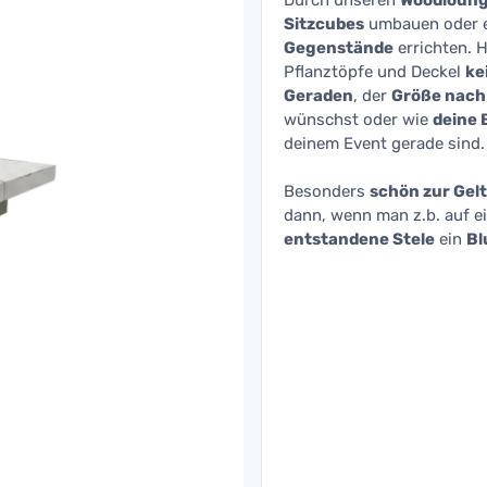
Durch unseren
Woodlounge
Sitzcubes
umbauen oder 
Gegenstände
errichten. H
Pflanztöpfe und Deckel
ke
Geraden
, der
Größe nach
wünschst oder wie
deine 
deinem Event gerade sind.
Besonders
schön zur Gel
dann, wenn man z.b. auf e
entstandene Stele
ein
Bl