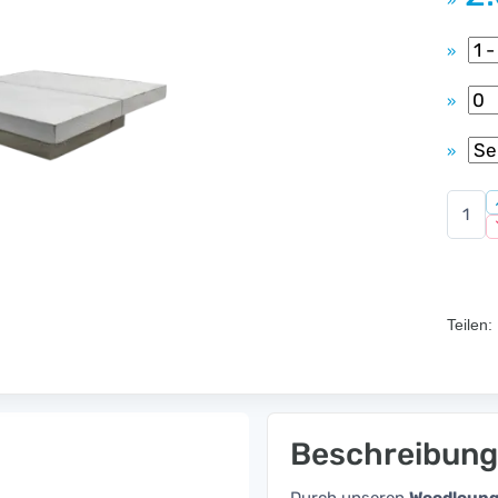
»
»
»
»
Teilen:
Beschreibung