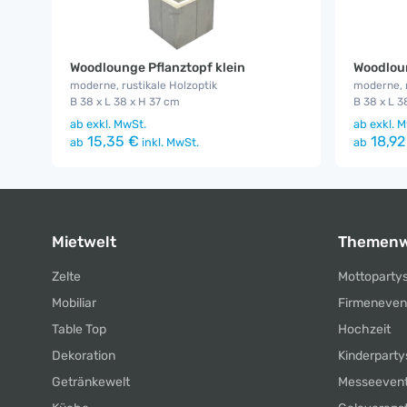
Woodlounge Pflanztopf klein
Woodloun
moderne, rustikale Holzoptik
moderne, r
B 38 x L 38 x H 37 cm
B 38 x L 3
ab
exkl. MwSt.
ab
exkl. M
15,35 €
18,92
ab
inkl. MwSt.
ab
Mietwelt
Themenw
Zelte
Mottoparty
Mobiliar
Firmeneven
Table Top
Hochzeit
Dekoration
Kinderparty
Getränkewelt
Messeeven